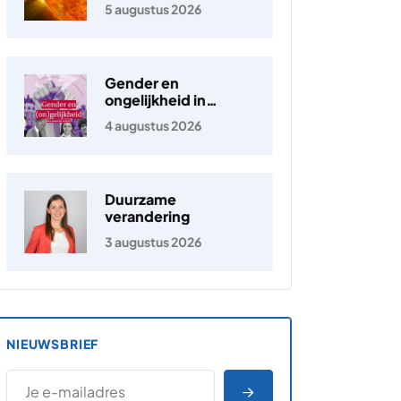
elektronen in de
5 augustus 2026
zonnewind ontstaan
Gender en
ongelijkheid in
Nederland
4 augustus 2026
Duurzame
verandering
3 augustus 2026
NIEUWSBRIEF
*
E-MAILADRES
*
"
" geeft vereiste velden aan
AANMELDEN