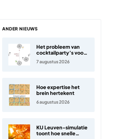
ANDER NIEUWS
Het probleem van
cocktailparty’s voor
hoortoestellen
7 augustus 2026
Hoe expertise het
brein hertekent
6 augustus 2026
KU Leuven-simulatie
toont hoe snelle