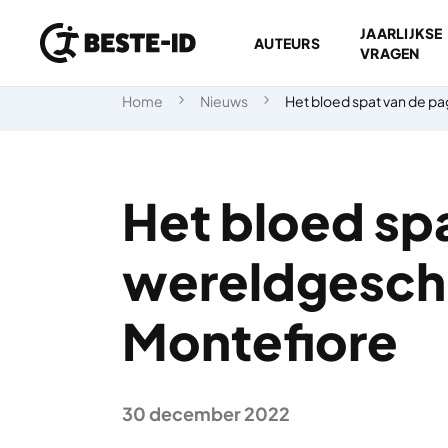
JAARLIJKSE
AUTEURS
VRAGEN
Ga naar inhoud
Home
Nieuws
Het bloed spat van de p
Het bloed spa
wereldgesch
Montefiore
30 december 2022