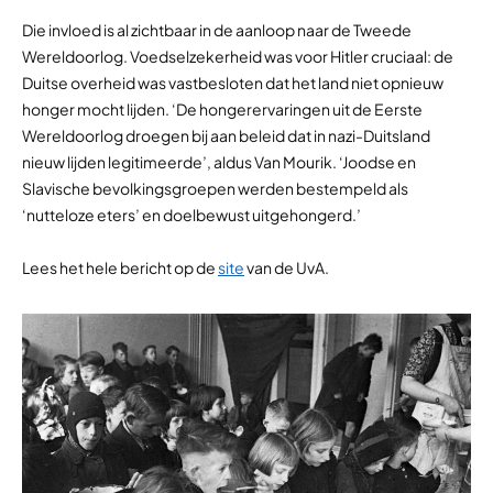
Die invloed is al zichtbaar in de aanloop naar de Tweede
Wereldoorlog. Voedselzekerheid was voor Hitler cruciaal: de
Duitse overheid was vastbesloten dat het land niet opnieuw
honger mocht lijden. ‘De hongerervaringen uit de Eerste
Wereldoorlog droegen bij aan beleid dat in nazi-Duitsland
nieuw lijden legitimeerde’, aldus Van Mourik. ‘Joodse en
Slavische bevolkingsgroepen werden bestempeld als
‘nutteloze eters’ en doelbewust uitgehongerd.’
Lees het hele bericht op de
site
van de UvA.