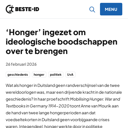
MENU
Ga naar inhoud
‘Honger’ ingezet om
ideologische boodschappen
over te brengen
26 februari 2026
geschiedenis
honger
politiek
UvA
Wat als honger in Duitsland geen randverschijnsel van de twee
wereldoorlogen was, maar een drijvende kracht in de nationale
geschiedenis? In haar proefschrift
Mobilising Hunger. War and
Textbooks in Germany 1914-2020
toont Anne van Mourik aan
de hand van twee lange hongerperioden aan dat
voedseltekorten in Duitsland geen voorbijgaande crises
waren. Integendeel: honger werkte door in politieke