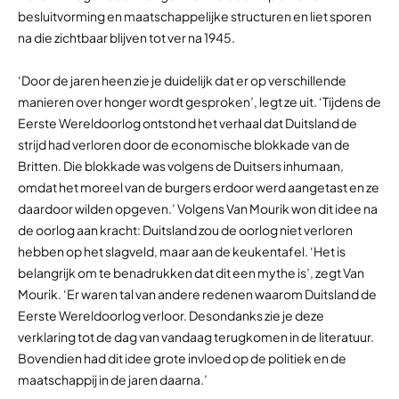
besluitvorming en maatschappelijke structuren en liet sporen
na die zichtbaar blijven tot ver na 1945.
‘Door de jaren heen zie je duidelijk dat er op verschillende
manieren over honger wordt gesproken’, legt ze uit. ‘Tijdens de
Eerste Wereldoorlog ontstond het verhaal dat Duitsland de
strijd had verloren door de economische blokkade van de
Britten. Die blokkade was volgens de Duitsers inhumaan,
omdat het moreel van de burgers erdoor werd aangetast en ze
daardoor wilden opgeven.’ Volgens Van Mourik won dit idee na
de oorlog aan kracht: Duitsland zou de oorlog niet verloren
hebben op het slagveld, maar aan de keukentafel. ‘Het is
belangrijk om te benadrukken dat dit een mythe is’, zegt Van
Mourik. ‘Er waren tal van andere redenen waarom Duitsland de
Eerste Wereldoorlog verloor. Desondanks zie je deze
verklaring tot de dag van vandaag terugkomen in de literatuur.
Bovendien had dit idee grote invloed op de politiek en de
maatschappij in de jaren daarna.’