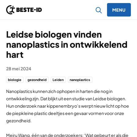
MENU
Ga naar inhoud
Leidse biologen vinden
nanoplastics in ontwikkelend
hart
28 mei 2024
biologie
gezondheid
Leiden
nanoplastics
Nanoplastics kunnen zich ophopen in harten die nog in
ontwikkeling zijn. Dat blijkt uit een studie van Leidse biologen.
Hun onderzoek naar kippenembryo’s werpt nieuw licht op hoe
de piepkleine plastic deeltjes een gevaar vormen voor onze
gezondheid.
Meiru Wang, één van de onderzoekers: ‘Wat gebeurt er als die