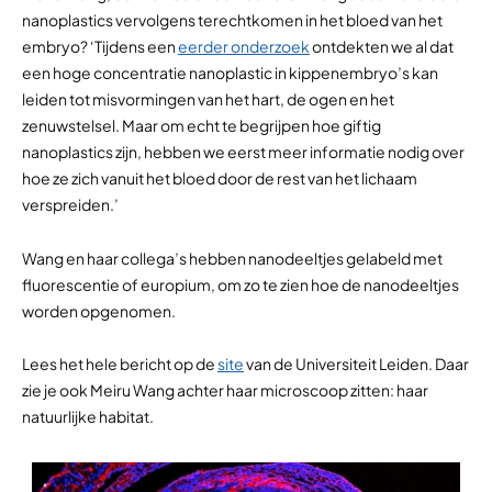
nanoplastics vervolgens terechtkomen in het bloed van het
embryo? ‘Tijdens een
eerder onderzoek
ontdekten we al dat
een hoge concentratie nanoplastic in kippenembryo’s kan
leiden tot misvormingen van het hart, de ogen en het
zenuwstelsel. Maar om echt te begrijpen hoe giftig
nanoplastics zijn, hebben we eerst meer informatie nodig over
hoe ze zich vanuit het bloed door de rest van het lichaam
verspreiden.’
Wang en haar collega’s hebben nanodeeltjes gelabeld met
fluorescentie of europium, om zo te zien hoe de nanodeeltjes
worden opgenomen.
Lees het hele bericht op de
site
van de Universiteit Leiden. Daar
zie je ook Meiru Wang achter haar microscoop zitten: haar
natuurlijke habitat.