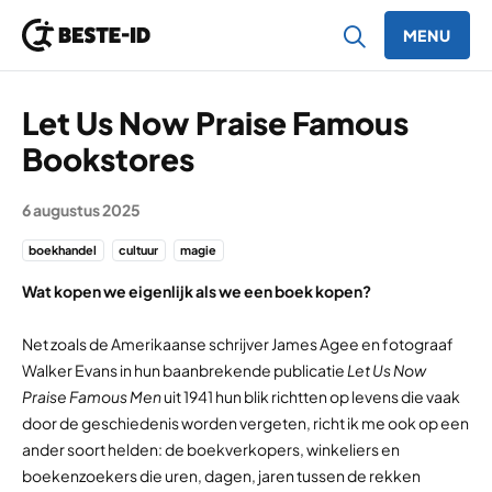
MENU
Ga naar inhoud
Let Us Now Praise Famous
Bookstores
6 augustus 2025
boekhandel
cultuur
magie
Wat kopen we eigenlijk als we een boek kopen?
Net zoals de Amerikaanse schrijver James Agee en fotograaf
Walker Evans in hun baanbrekende publicatie
Let Us Now
Praise Famous Men
uit 1941 hun blik richtten op levens die vaak
door de geschiedenis worden vergeten, richt ik me ook op een
ander soort helden: de boekverkopers, winkeliers en
boekenzoekers die uren, dagen, jaren tussen de rekken