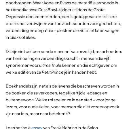
doorbrengen. Waar Agee en Evans de materiële armoede in
het Amerikaanse Dust Bowl-tijdperk tijdens de Grote
Depressie documenteerden, ben ik getuige van een stillere
erosie: het verdwijnen van toevluchtsoorden voor gedachten,
verbeelding en empathie – plekken die zich niet laten vangen
in
clicks
of
likes
.
Dit zijn niet de ‘beroemde mannen’ van onze tijd, maar hoeders
van herinnering en verbeeldingskracht – mensen die vijf
synoniemen voor
ultima Thule
kennen en die echt geven om
welke editie van
Le Petit Prince
je in handen hebt.
Boekhandels zijn, net als de levens die beschreven worden in
de boeken die ze verkopen, tegelijkertijd alledaags en
buitengewoon. Welke rol spelen ze in een stad – voor jonge
lezers, voor oude zielen, voor mensen die niet zozeer op zoek
zijn naar iets, maar naar betekenis?
Lees het hele
essay
van Frank Mehring in de Salon.