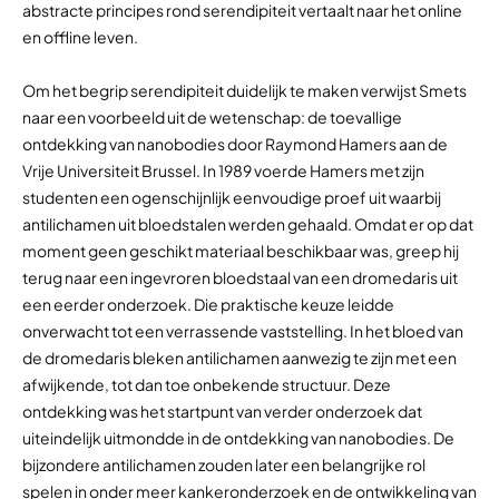
abstracte principes rond serendipiteit vertaalt naar het online
en offline leven.
Om het begrip serendipiteit duidelijk te maken verwijst Smets
naar een voorbeeld uit de wetenschap: de toevallige
ontdekking van nanobodies door Raymond Hamers aan de
Vrije Universiteit Brussel. In 1989 voerde Hamers met zijn
studenten een ogenschijnlijk eenvoudige proef uit waarbij
antilichamen uit bloedstalen werden gehaald. Omdat er op dat
moment geen geschikt materiaal beschikbaar was, greep hij
terug naar een ingevroren bloedstaal van een dromedaris uit
een eerder onderzoek. Die praktische keuze leidde
onverwacht tot een verrassende vaststelling. In het bloed van
de dromedaris bleken antilichamen aanwezig te zijn met een
afwijkende, tot dan toe onbekende structuur. Deze
ontdekking was het startpunt van verder onderzoek dat
uiteindelijk uitmondde in de ontdekking van nanobodies. De
bijzondere antilichamen zouden later een belangrijke rol
spelen in onder meer kankeronderzoek en de ontwikkeling van