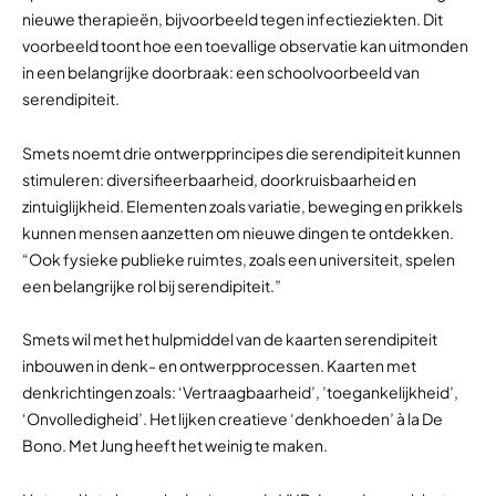
nieuwe therapieën, bijvoorbeeld tegen infectieziekten. Dit
voorbeeld toont hoe een toevallige observatie kan uitmonden
in een belangrijke doorbraak: een schoolvoorbeeld van
serendipiteit.
Smets noemt drie ontwerpprincipes die serendipiteit kunnen
stimuleren: diversifieerbaarheid, doorkruisbaarheid en
zintuiglijkheid. Elementen zoals variatie, beweging en prikkels
kunnen mensen aanzetten om nieuwe dingen te ontdekken.
“Ook fysieke publieke ruimtes, zoals een universiteit, spelen
een belangrijke rol bij serendipiteit.”
Smets wil met het hulpmiddel van de kaarten serendipiteit
inbouwen in denk- en ontwerpprocessen. Kaarten met
denkrichtingen zoals: ‘Vertraagbaarheid’, ’toegankelijkheid’,
‘Onvolledigheid’. Het lijken creatieve ‘denkhoeden’ à la De
Bono. Met Jung heeft het weinig te maken.