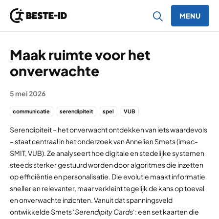
MENU
Ga naar inhoud
Maak ruimte voor het
onverwachte
5 mei 2026
communicatie
serendipiteit
spel
VUB
Serendipiteit – het onverwacht ontdekken van iets waardevols
– staat centraal in het onderzoek van Annelien Smets (imec-
SMIT, VUB). Ze analyseert hoe digitale en stedelijke systemen
steeds sterker gestuurd worden door algoritmes die inzetten
op efficiëntie en personalisatie. Die evolutie maakt informatie
sneller en relevanter, maar verkleint tegelijk de kans op toeval
en onverwachte inzichten. Vanuit dat spanningsveld
ontwikkelde Smets ‘
Serendipity Cards
‘: een set kaarten die