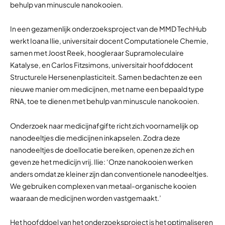
behulp van minuscule nanokooien.
In een gezamenlijk onderzoeksproject van de MMD TechHub
werkt Ioana Ilie, universitair docent Computationele Chemie,
samen met Joost Reek, hoogleraar Supramoleculaire
Katalyse, en Carlos Fitzsimons, universitair hoofddocent
Structurele Hersenenplasticiteit. Samen bedachten ze een
nieuwe manier om medicijnen, met name een bepaald type
RNA, toe te dienen met behulp van minuscule nanokooien.
Onderzoek naar medicijnafgifte richt zich voornamelijk op
nanodeeltjes die medicijnen inkapselen. Zodra deze
nanodeeltjes de doellocatie bereiken, openen ze zich en
geven ze het medicijn vrij. Ilie: ‘Onze nanokooien werken
anders omdat ze kleiner zijn dan conventionele nanodeeltjes.
We gebruiken complexen van metaal-organische kooien
waaraan de medicijnen worden vastgemaakt.’
Het hoofddoel van het onderzoeksproject is het optimaliseren