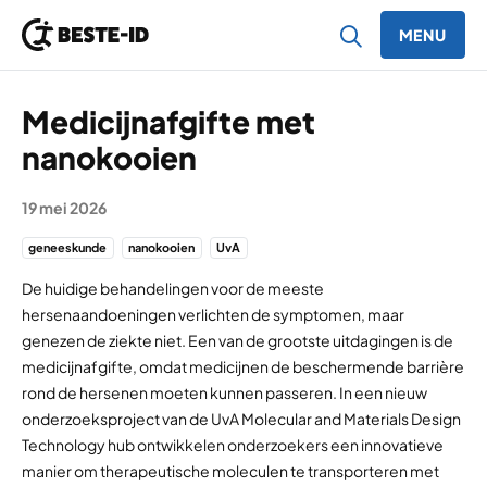
MENU
Ga naar inhoud
Medicijnafgifte met
nanokooien
19 mei 2026
geneeskunde
nanokooien
UvA
De huidige behandelingen voor de meeste
hersenaandoeningen verlichten de symptomen, maar
genezen de ziekte niet. Een van de grootste uitdagingen is de
medicijnafgifte, omdat medicijnen de beschermende barrière
rond de hersenen moeten kunnen passeren. In een nieuw
onderzoeksproject van de UvA Molecular and Materials Design
Technology hub ontwikkelen onderzoekers een innovatieve
manier om therapeutische moleculen te transporteren met