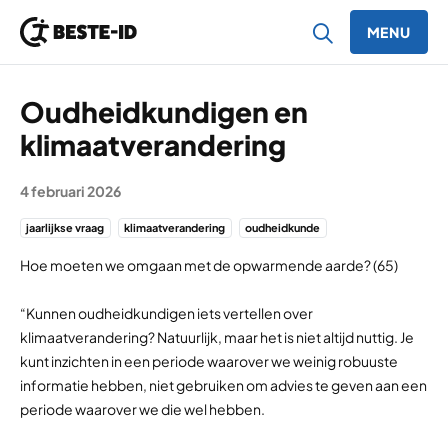
MENU
Ga naar inhoud
Oudheidkundigen en
klimaatverandering
4 februari 2026
jaarlijkse vraag
klimaatverandering
oudheidkunde
Hoe moeten we omgaan met de opwarmende aarde? (65)
“Kunnen oudheidkundigen iets vertellen over
klimaatverandering? Natuurlijk, maar het is niet altijd nuttig. Je
kunt inzichten in een periode waarover we weinig robuuste
informatie hebben, niet gebruiken om advies te geven aan een
periode waarover we die wel hebben.