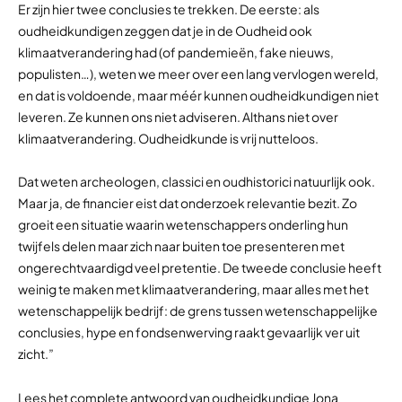
Er zijn hier twee conclusies te trekken. De eerste: als
oudheidkundigen zeggen dat je in de Oudheid ook
klimaatverandering had (of pandemieën, fake nieuws,
populisten…), weten we meer over een lang vervlogen wereld,
en dat is voldoende, maar méér kunnen oudheidkundigen niet
leveren. Ze kunnen ons niet adviseren. Althans niet over
klimaatverandering. Oudheidkunde is vrij nutteloos.
Dat weten archeologen, classici en oudhistorici natuurlijk ook.
Maar ja, de financier eist dat onderzoek relevantie bezit. Zo
groeit een situatie waarin wetenschappers onderling hun
twijfels delen maar zich naar buiten toe presenteren met
ongerechtvaardigd veel pretentie. De tweede conclusie heeft
weinig te maken met klimaatverandering, maar alles met het
wetenschappelijk bedrijf: de grens tussen wetenschappelijke
conclusies, hype en fondsenwerving raakt gevaarlijk ver uit
zicht.”
Lees het complete antwoord van oudheidkundige Jona