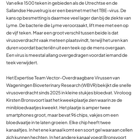
Van elke 1500 teken in gebieden als de Utrechtse en de
Sallandse Heuvelrug is er een besmet met het TBE-virus. De
kans op besmetting is daarmee veel lager dan bij de ziekte van
Lyme. De bacterie die Lyme veroorzaakt, lift mee met een op
de vijf teken. Maar een groot verschil tussen beide is dat
virusoverdracht vaak meteen plaatsvindt, terwijl het uren kan
duren voordat bacteriën uit een teek op de mens overgaan.
Een virus is meestal allang overgedragen voordat iemand de
teek verwijdert.
Het Expertise Team Vector-Overdraagbare Virussen van
Wageningen Bioveterinary Research (WBVR) bekijkt die snelle
virusoverdracht sinds 2025 in kleine stukjes bloedvat. Viroloog
Kirsten Bronsvoort laat het kweekplaatje zien waarin ze de
minibloedvaatjes kweekt. Het plaatje is amper twee
smartphones groot, maar bevat 96 chips, vakjes om een
bloedvaatje in te laten groeien. Elke chip heeft twee
kanaaltjes. In het ene kanaal komt een soort gel waaraan cellen
zich kunnen hechten. In het andere kanaal voegt Bronsvoort