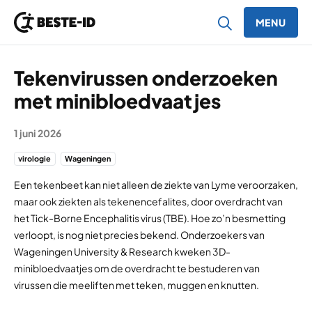
MENU
Ga naar inhoud
Tekenvirussen onderzoeken
met minibloedvaatjes
1 juni 2026
virologie
Wageningen
Een tekenbeet kan niet alleen de ziekte van Lyme veroorzaken,
maar ook ziekten als tekenencefalites, door overdracht van
het Tick-Borne Encephalitis virus (TBE). Hoe zo’n besmetting
verloopt, is nog niet precies bekend. Onderzoekers van
Wageningen University & Research kweken 3D-
minibloedvaatjes om de overdracht te bestuderen van
virussen die meeliften met teken, muggen en knutten.