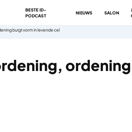
BESTE ID-
NIEUWS
SALON
PODCAST
dening buigt vorm in levende cel
rdening, ordening 