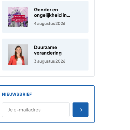
Gender en
ongelijkheid in
Nederland
4 augustus 2026
Duurzame
verandering
3 augustus 2026
NIEUWSBRIEF
*
E-MAILADRES
*
"
" geeft vereiste velden aan
AANMELDEN