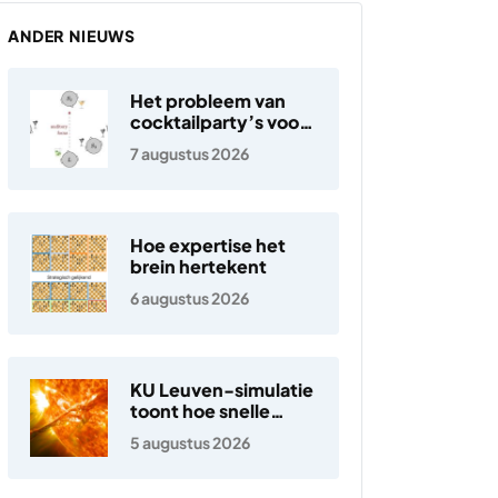
ANDER NIEUWS
Het probleem van
cocktailparty’s voor
hoortoestellen
7 augustus 2026
Hoe expertise het
brein hertekent
6 augustus 2026
KU Leuven-simulatie
toont hoe snelle
elektronen in de
5 augustus 2026
zonnewind ontstaan