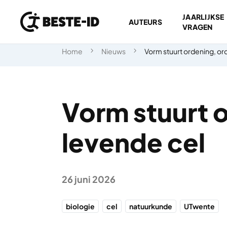
JAARLIJKSE
AUTEURS
VRAGEN
Ga naar inhoud
Home
Nieuws
Vorm stuurt ordening, or
Vorm stuurt o
levende cel
26 juni 2026
biologie
cel
natuurkunde
UTwente