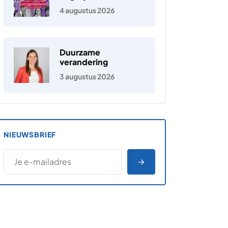
Nederland
4 augustus 2026
Duurzame
verandering
3 augustus 2026
NIEUWSBRIEF
*
E-MAILADRES
*
"
" geeft vereiste velden aan
AANMELDEN