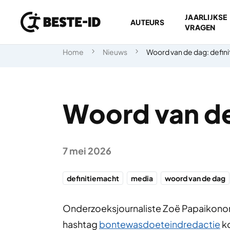
JAARLIJKSE
AUTEURS
VRAGEN
Ga naar inhoud
Home
Nieuws
Woord van de dag: defin
Woord van de
7 mei 2026
definitiemacht
media
woord van de dag
Onderzoeksjournaliste Zoë Papaikonom
hashtag
bontewasdoeteindredactie
ko