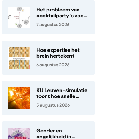
Het probleem van
cocktailparty’s voor
hoortoestellen
7 augustus 2026
Hoe expertise het
brein hertekent
6 augustus 2026
KU Leuven-simulatie
toont hoe snelle
elektronen in de
5 augustus 2026
zonnewind ontstaan
Gender en
ongelijkheid in