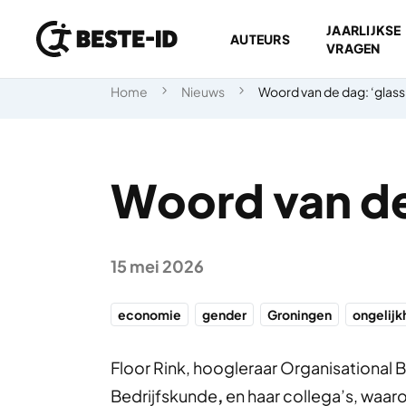
JAARLIJKSE
AUTEURS
VRAGEN
Ga naar inhoud
Home
Nieuws
Woord van de dag: ‘glass c
Woord van de 
15 mei 2026
economie
gender
Groningen
ongelijk
Floor Rink, hoogleraar Organisational 
Bedrijfskunde
,
en haar collega’s, waar