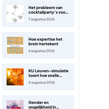
Het probleem van
cocktailparty’s voor
hoortoestellen
7 augustus 2026
Hoe expertise het
brein hertekent
6 augustus 2026
KU Leuven-simulatie
toont hoe snelle
elektronen in de
5 augustus 2026
zonnewind ontstaan
Gender en
ongelijkheid in