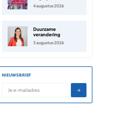
Nederland
4 augustus 2026
Duurzame
verandering
3 augustus 2026
NIEUWSBRIEF
*
E-MAILADRES
*
"
" geeft vereiste velden aan
AANMELDEN