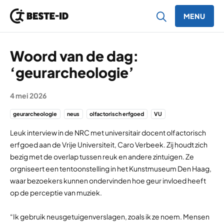
MENU
Ga naar inhoud
Woord van de dag:
‘geurarcheologie’
4 mei 2026
geurarcheologie
neus
olfactorisch erfgoed
VU
Leuk interview in de NRC met universitair docent olfactorisch
erfgoed aan de Vrije Universiteit, Caro Verbeek. Zij houdt zich
bezig met de overlap tussen reuk en andere zintuigen. Ze
orgniseert een tentoonstelling in het Kunstmuseum Den Haag,
waar bezoekers kunnen ondervinden hoe geur invloed heeft
op de perceptie van muziek.
“Ik gebruik neusgetuigenverslagen, zoals ik ze noem. Mensen