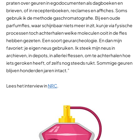
praten over geuren in egodocumenten als dagboeken en
brieven, of in receptenboeken, reclames en affiches. Soms
gebruik ik de methode gaschromatografie. Bij een oude
parfumfles, waar schijnbaar niets meer in zit, kun je via fysische
processen toch achterhalen welke moleculen ooit in de fles
hebben gezeten. Een soort geurarcheologie. En dan mijn
favoriet: je eigen neus gebruiken. Ik steek mijn neus in
archieven, in depots, in allerlei flessen, om te achterhalen hoe
iets geroken heeft, of zelfs nog steeds ruikt. Sommige geuren
blijven honderden jaren intact.”
Lees het interview in
NRC
.