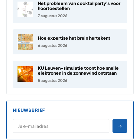
Het probleem van cocktailparty’s voor
hoortoestellen
7 augustus 2026
Hoe expertise het brein hertekent
6 augustus 2026
KU Leuven-simulatie toont hoe snelle
elektronen in de zonnewind ontstaan
5 augustus 2026
NIEUWSBRIEF
*
E-MAILADRES
*
"
" geeft vereiste velden aan
AANME