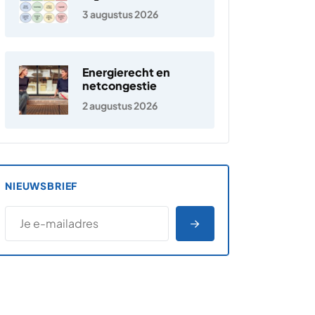
jongeren
3 augustus 2026
Energierecht en
netcongestie
2 augustus 2026
NIEUWSBRIEF
*
E-MAILADRES
*
"
" geeft vereiste velden aan
AANMELDEN