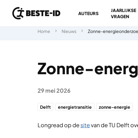
JAARLIJKSE
AUTEURS
VRAGEN
Ga naar inhoud
Home
Nieuws
Zonne-energieonderzoe
Zonne-energ
29 mei 2026
Delft
energietransitie
zonne-energie
Longread op de
site
van de TU Delft ov