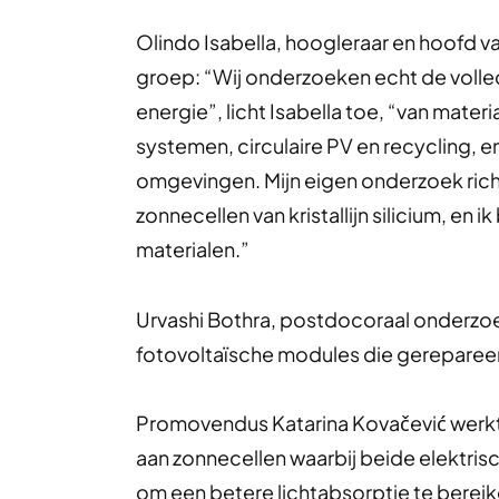
Olindo Isabella, hoogleraar en hoofd v
groep: “Wij onderzoeken echt de volle
energie”, licht Isabella toe, “van mate
systemen, circulaire PV en recycling, e
omgevingen. Mijn eigen onderzoek ric
zonnecellen van kristallijn silicium, en 
materialen.”
Urvashi Bothra, postdocoraal onderzoek
fotovoltaïsche modules die gereparee
Promovendus Katarina Kovačević werkt a
aan zonnecellen waarbij beide elektrisc
om een betere lichtabsorptie te berei