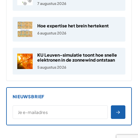
7 augustus 2026
Hoe expertise het brein hertekent
6 augustus 2026
KU Leuven-simulatie toont hoe snelle
elektronen in de zonnewind ontstaan
5 augustus 2026
NIEUWSBRIEF
*
E-MAILADRES
*
"
" geeft vereiste velden aan
AANME