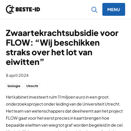
MENU
Ga naar inhoud
Zwaartekrachtsubsidie voor
FLOW: “Wij beschikken
straks over het lot van
eiwitten”
8 april 2024
biologie
Utrecht
Het kabinet investeert ruim 11 miljoen euro in een groot
onderzoeksproject onder leiding van de Universiteit Utrecht.
Het team van wetenschappers dat deelneemt aan het project
FLOW gaat voor het eerst precies in kaart brengen hoe
bepaalde eiwitten van wieg tot graf worden begeleid in de cel.