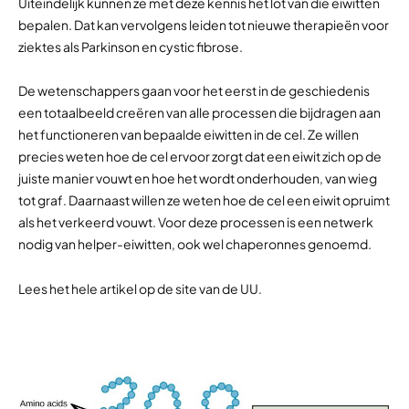
Uiteindelijk kunnen ze met deze kennis het lot van die eiwitten
bepalen. Dat kan vervolgens leiden tot nieuwe therapieën voor
ziektes als Parkinson en cystic fibrose.
De wetenschappers gaan voor het eerst in de geschiedenis
een totaalbeeld creëren van alle processen die bijdragen aan
het functioneren van bepaalde eiwitten in de cel. Ze willen
precies weten hoe de cel ervoor zorgt dat een eiwit zich op de
juiste manier vouwt en hoe het wordt onderhouden, van wieg
tot graf. Daarnaast willen ze weten hoe de cel een eiwit opruimt
als het verkeerd vouwt. Voor deze processen is een netwerk
nodig van helper-eiwitten, ook wel chaperonnes genoemd.
Lees het hele artikel op de site van de UU.