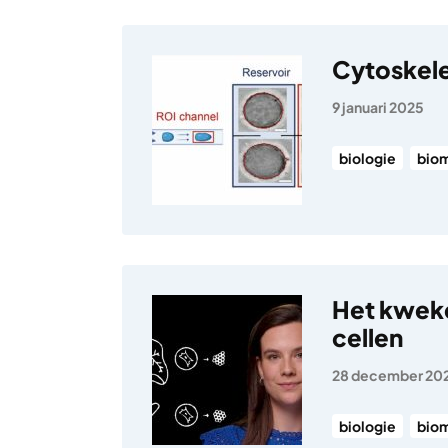
​​Cytoskel
9 januari 2025
biologie
biom
Het kweke
cellen
28 december 20
biologie
biom