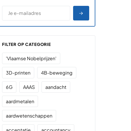
*
E-MAILADRES
*
"
" geeft vereiste velden aan
AANMELDEN
FILTER OP CATEGORIE
'Vlaamse Nobelprijzen'
3D-printen
4B-beweging
6G
AAAS
aandacht
aardmetalen
aardwetenschappen
acceptatie
accountancy