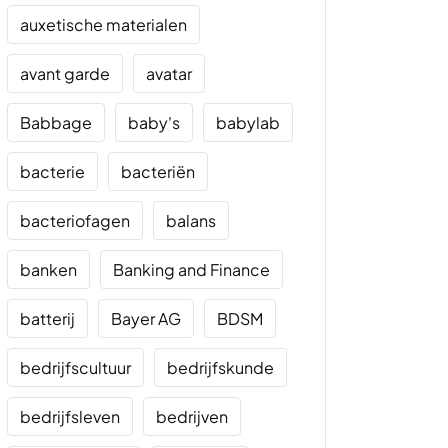
auxetische materialen
avant garde
avatar
Babbage
baby's
babylab
bacterie
bacteriën
bacteriofagen
balans
banken
Banking and Finance
batterij
Bayer AG
BDSM
bedrijfscultuur
bedrijfskunde
bedrijfsleven
bedrijven