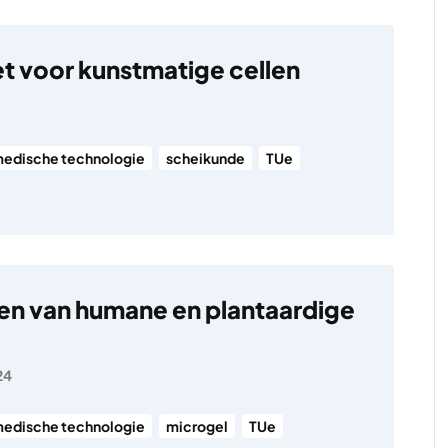
et voor kunstmatige cellen
edische technologie
scheikunde
TUe
n van humane en plantaardige
24
edische technologie
microgel
TUe