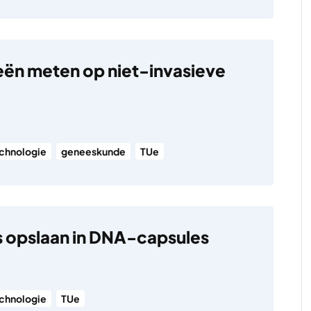
ën meten op niet-invasieve
chnologie
geneeskunde
TUe
 opslaan in DNA-capsules
chnologie
TUe