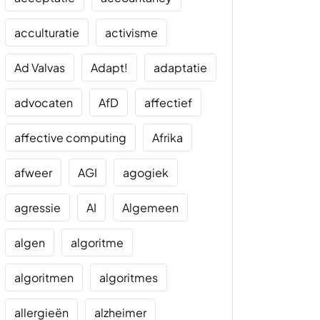
acculturatie
activisme
Ad Valvas
Adapt!
adaptatie
advocaten
AfD
affectief
affective computing
Afrika
afweer
AGI
agogiek
agressie
AI
Algemeen
algen
algoritme
algoritmen
algoritmes
allergieën
alzheimer