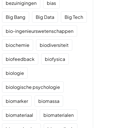
bezuinigingen
bias
Big Bang
Big Data
Big Tech
bio-ingenieurswetenschappen
biochemie
biodiversiteit
biofeedback
biofysica
biologie
biologische psychologie
biomarker
biomassa
biomateriaal
biomaterialen