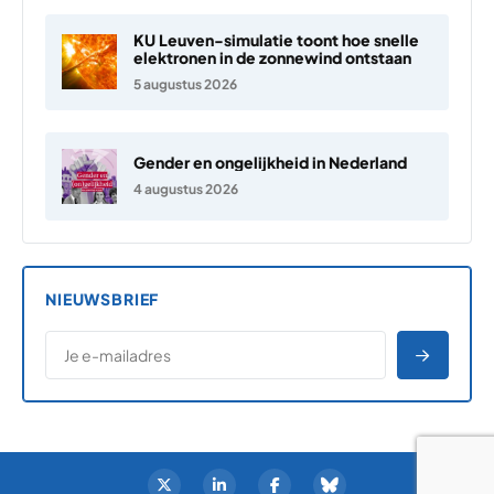
KU Leuven-simulatie toont hoe snelle
elektronen in de zonnewind ontstaan
5 augustus 2026
Gender en ongelijkheid in Nederland
4 augustus 2026
NIEUWSBRIEF
*
E-MAILADRES
*
"
" geeft vereiste velden aan
AANME