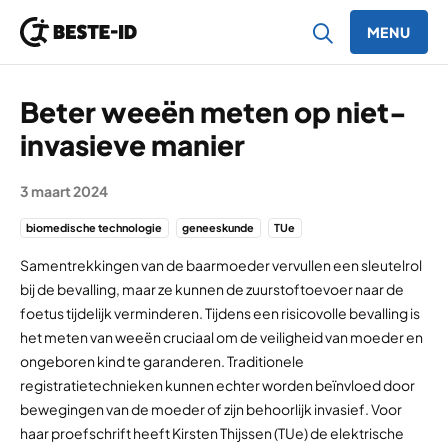
MENU
Ga naar inhoud
Beter weeën meten op niet-
invasieve manier
3 maart 2024
biomedische technologie
geneeskunde
TUe
Samentrekkingen van de baarmoeder vervullen een sleutelrol
bij de bevalling, maar ze kunnen de zuurstoftoevoer naar de
foetus tijdelijk verminderen. Tijdens een risicovolle bevalling is
het meten van weeën cruciaal om de veiligheid van moeder en
ongeboren kind te garanderen. Traditionele
registratietechnieken kunnen echter worden beïnvloed door
bewegingen van de moeder of zijn behoorlijk invasief. Voor
haar proefschrift heeft Kirsten Thijssen (TUe) de elektrische