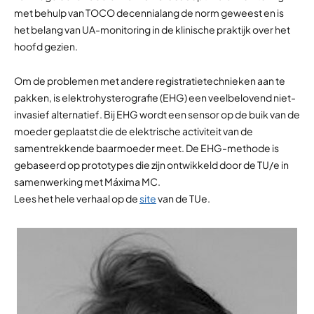
met behulp van TOCO decennialang de norm geweest en is
het belang van UA-monitoring in de klinische praktijk over het
hoofd gezien.
Om de problemen met andere registratietechnieken aan te
pakken, is elektrohysterografie (EHG) een veelbelovend niet-
invasief alternatief. Bij EHG wordt een sensor op de buik van de
moeder geplaatst die de elektrische activiteit van de
samentrekkende baarmoeder meet. De EHG-methode is
gebaseerd op prototypes die zijn ontwikkeld door de TU/e in
samenwerking met Máxima MC.
Lees het hele verhaal op de
site
van de TUe.