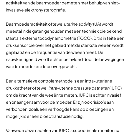
activiteit van de baarmoeder gemeten met behulp van niet-
invasieve elektrohysterografie.
Baarmoederactiviteit oftewel
uterine activity
(UA) wordt
meestal in de gaten gehouden met een techniek die bekend
staat als externe tocodynamometrie (TOCO). Dit is in feite een
druksensor die over het gebied met de sterkste weeën wordt
geplaatst en de frequentie van de weeën meet. De
nauwkeurigheid wordt echter beïnvloed door de bewegingen
van de moeder en door overgewicht.
Een alternatieve controlemethode is een intra-uteriene
drukkatheter oftewel
intra-uterine pressure catheter
(IUPC)
om de kracht van de weeën te meten. IUPC is echter invasief
en onaangenaam voor de moeder. Er zijn ook risico’s aan
verbonden, zoals een verhoogde kans op bloedingen en
mogelijk is er een bloedtransfusie nodig.
Vanwege deze nadelen van IUPC is suboptimale monitoring