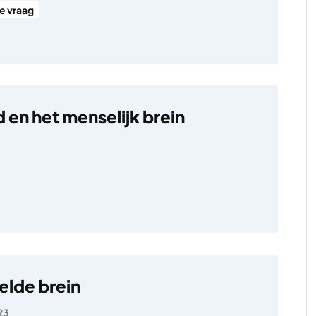
se vraag
 en het menselijk brein
elde brein
23