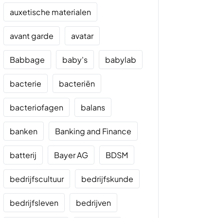
auxetische materialen
avant garde
avatar
Babbage
baby's
babylab
bacterie
bacteriën
bacteriofagen
balans
banken
Banking and Finance
batterij
Bayer AG
BDSM
bedrijfscultuur
bedrijfskunde
bedrijfsleven
bedrijven