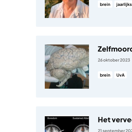
brein
jaarlijk
Zelfmoord
26 oktober 2023
brein
UvA
Het verve
21 september 20