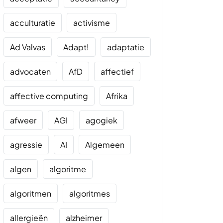
acculturatie
activisme
Ad Valvas
Adapt!
adaptatie
advocaten
AfD
affectief
affective computing
Afrika
afweer
AGI
agogiek
agressie
AI
Algemeen
algen
algoritme
algoritmen
algoritmes
allergieën
alzheimer