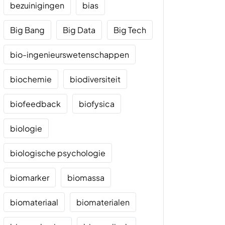
bezuinigingen
bias
Big Bang
Big Data
Big Tech
bio-ingenieurswetenschappen
biochemie
biodiversiteit
biofeedback
biofysica
biologie
biologische psychologie
biomarker
biomassa
biomateriaal
biomaterialen