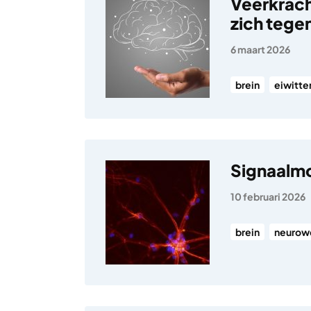
Veerkracht
zich tege
6 maart 2026
brein
eiwitte
Signaalmo
10 februari 2026
brein
neurow