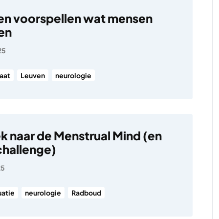
en voorspellen wat mensen
en
25
aat
Leuven
neurologie
 naar de Menstrual Mind (en
challenge)
25
atie
neurologie
Radboud