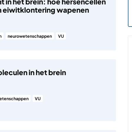
 in het brein: hoe hersencellen
n eiwitklontering wapenen
n
neurowetenschappen
VU
leculen in het brein
etenschappen
VU