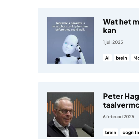
Wat het me
kan
1 juli 2025
AI
brein
Mo
Peter Hag
taalverm
6 februari 2025
brein
cogniti