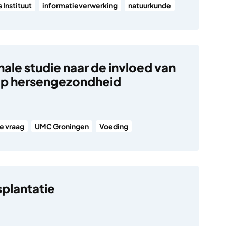
 Instituut
informatieverwerking
natuurkunde
ale studie naar de invloed van
op hersengezondheid
se vraag
UMC Groningen
Voeding
splantatie