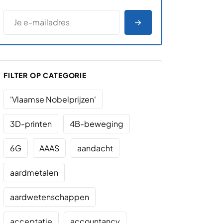
*
E-MAILADRES
*
"
" geeft vereiste velden aan
AANMELDEN
FILTER OP CATEGORIE
'Vlaamse Nobelprijzen'
3D-printen
4B-beweging
6G
AAAS
aandacht
aardmetalen
aardwetenschappen
acceptatie
accountancy