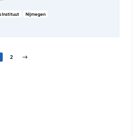
 Instituut
Nijmegen
ng
agina
Pagina
Volgende pagina
2