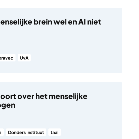
nselijke brein wel en AI niet
ravec
UvA
oort over het menselijke
ogen
e
Donders Instituut
taal