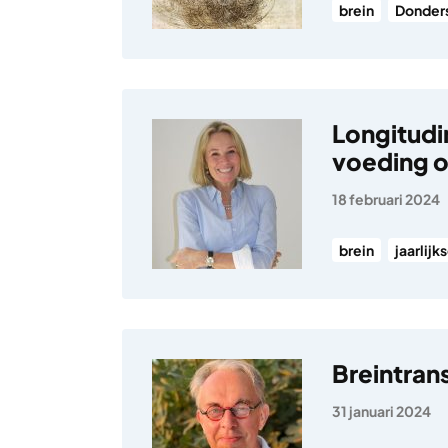
brein
Donders
Longitudin
voeding 
18 februari 2024
brein
jaarlijk
Breintran
31 januari 2024