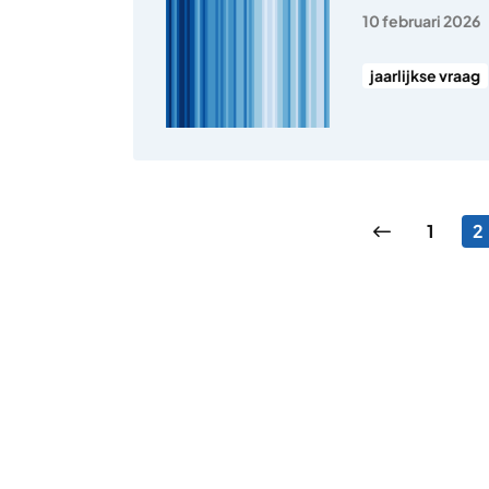
10 februari 2026
jaarlijkse vraag
Berichten pagineri
Vorige pagi
Pagina
P
1
2