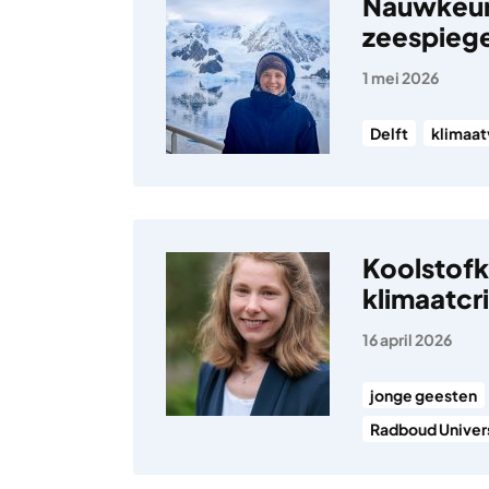
Nauwkeuri
zeespiege
1 mei 2026
Delft
klimaat
Koolstofk
klimaatcr
16 april 2026
jonge geesten
Radboud Univers