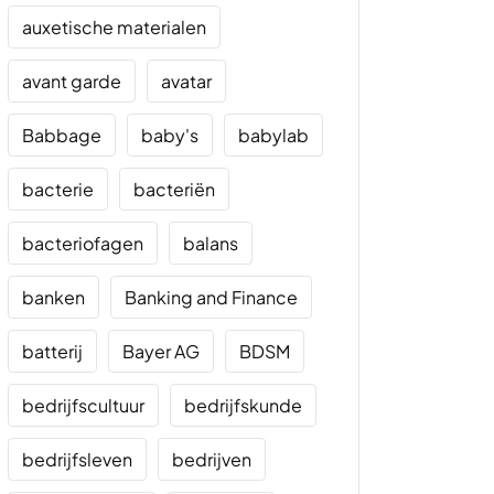
auxetische materialen
avant garde
avatar
Babbage
baby's
babylab
bacterie
bacteriën
bacteriofagen
balans
banken
Banking and Finance
batterij
Bayer AG
BDSM
bedrijfscultuur
bedrijfskunde
bedrijfsleven
bedrijven