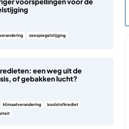
ger voorspellingen voor de
lstijging
verandering
zeespiegelstijging
redieten: een weg uit de
isis, of gebakken lucht?
klimaatverandering
koolstofkrediet
iteit