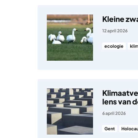
Kleine zw
12 april 2026
ecologie
kli
Klimaatve
lens van 
6 april 2026
Gent
Holoca