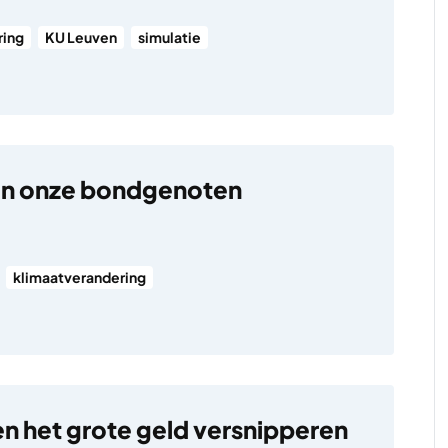
ring
KU Leuven
simulatie
jn onze bondgenoten
klimaatverandering
 het grote geld versnipperen