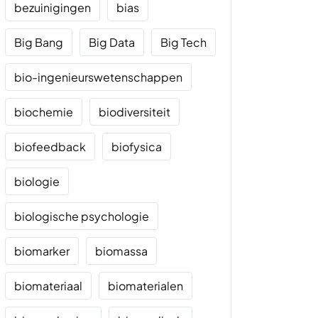
bezuinigingen
bias
Big Bang
Big Data
Big Tech
bio-ingenieurswetenschappen
biochemie
biodiversiteit
biofeedback
biofysica
biologie
biologische psychologie
biomarker
biomassa
biomateriaal
biomaterialen