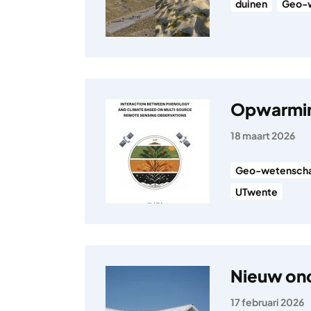
duinen
Geo-
Opwarming
18 maart 2026
Geo-wetensch
UTwente
Nieuw ond
17 februari 2026