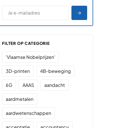
*
E-MAILADRES
*
"
" geeft vereiste velden aan
AANMELDEN
FILTER OP CATEGORIE
'Vlaamse Nobelprijzen'
3D-printen
4B-beweging
6G
AAAS
aandacht
aardmetalen
aardwetenschappen
acceptatie
accountancy