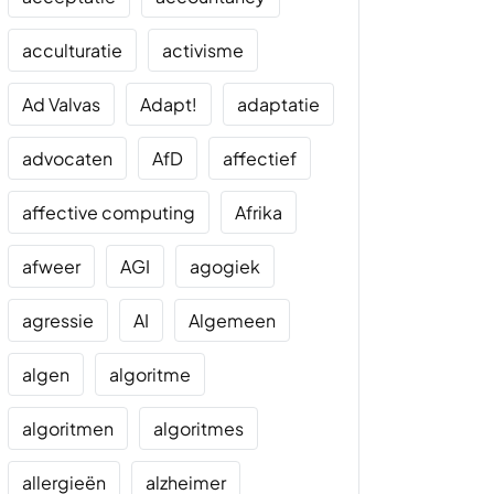
acculturatie
activisme
Ad Valvas
Adapt!
adaptatie
advocaten
AfD
affectief
affective computing
Afrika
afweer
AGI
agogiek
agressie
AI
Algemeen
algen
algoritme
algoritmen
algoritmes
allergieën
alzheimer