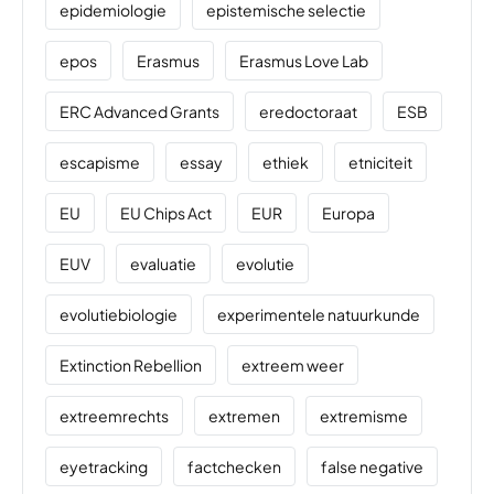
epidemiologie
epistemische selectie
epos
Erasmus
Erasmus Love Lab
ERC Advanced Grants
eredoctoraat
ESB
escapisme
essay
ethiek
etniciteit
EU
EU Chips Act
EUR
Europa
EUV
evaluatie
evolutie
evolutiebiologie
experimentele natuurkunde
Extinction Rebellion
extreem weer
extreemrechts
extremen
extremisme
eyetracking
factchecken
false negative