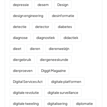
depressie
desem
Design
design engineering
desinformatie
detectie
detector
diabetes
diagnose
diagnostiek
didactiek
dieet
dieren
dierenwelzijn
diergebruik
diergeneeskunde
dierproeven
Diggit Magazine
Digital Services Act
digitale platformen
digitale revolutie
digitale surveillance
digitale tweeling
digitalisering
diplomatie