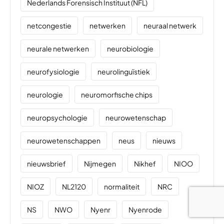
Nederlands Forensisch Instituut (NFL)
netcongestie
netwerken
neuraal netwerk
neurale netwerken
neurobiologie
neurofysiologie
neurolinguïstiek
neurologie
neuromorfische chips
neuropsychologie
neurowetenschap
neurowetenschappen
neus
nieuws
nieuwsbrief
Nijmegen
Nikhef
NIOO
NIOZ
NL2120
normaliteit
NRC
NS
NWO
Nyenr
Nyenrode