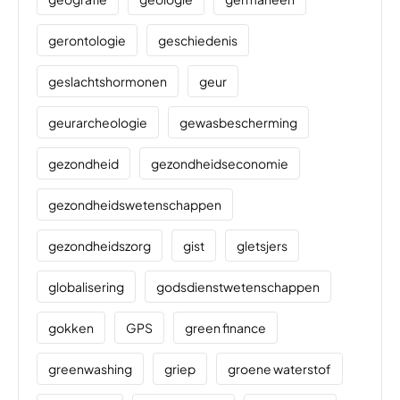
gerontologie
geschiedenis
geslachtshormonen
geur
geurarcheologie
gewasbescherming
gezondheid
gezondheidseconomie
gezondheidswetenschappen
gezondheidszorg
gist
gletsjers
globalisering
godsdienstwetenschappen
gokken
GPS
green finance
greenwashing
griep
groene waterstof