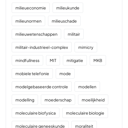
milieueconomie
milieukunde
milieunormen
milieuschade
milieuwetenschappen
militair
militair-industrieel-complex
mimicry
mindfullness
MIT
mitigatie
MKB
mobiele telefonie
mode
modelgebaseerde controle
modellen
modelling
moederschap
moeilijkheid
moleculaire biofysica
moleculaire biologie
moleculaire geneeskunde
moraliteit