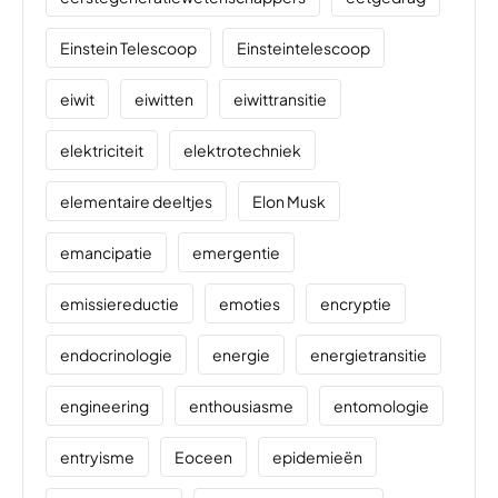
Einstein Telescoop
Einsteintelescoop
eiwit
eiwitten
eiwittransitie
elektriciteit
elektrotechniek
elementaire deeltjes
Elon Musk
emancipatie
emergentie
emissiereductie
emoties
encryptie
endocrinologie
energie
energietransitie
engineering
enthousiasme
entomologie
entryisme
Eoceen
epidemieën