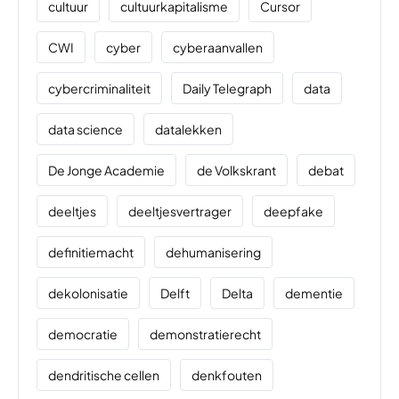
cultuur
cultuurkapitalisme
Cursor
CWI
cyber
cyberaanvallen
cybercriminaliteit
Daily Telegraph
data
data science
datalekken
De Jonge Academie
de Volkskrant
debat
deeltjes
deeltjesvertrager
deepfake
definitiemacht
dehumanisering
dekolonisatie
Delft
Delta
dementie
democratie
demonstratierecht
dendritische cellen
denkfouten