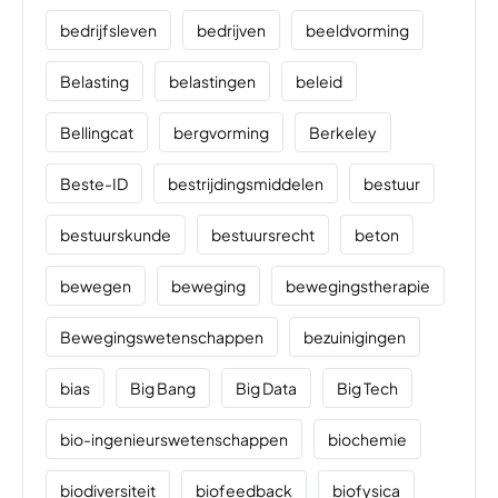
bedrijfsleven
bedrijven
beeldvorming
Belasting
belastingen
beleid
Bellingcat
bergvorming
Berkeley
Beste-ID
bestrijdingsmiddelen
bestuur
bestuurskunde
bestuursrecht
beton
bewegen
beweging
bewegingstherapie
Bewegingswetenschappen
bezuinigingen
bias
Big Bang
Big Data
Big Tech
bio-ingenieurswetenschappen
biochemie
biodiversiteit
biofeedback
biofysica