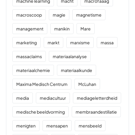
machine learning
macht
macrofaaag
macroscoop
magie
magnetisme
management
manikin
Mare
marketing
markt
marxisme
massa
massaclaims
materiaalanalyse
materiaalchemie
materiaalkunde
Maxima Medisch Centrum
McLuhan
media
mediacultuur
mediageletterdheid
medische beeldvorming
membraandestillatie
menigten
mensapen
mensbeeld