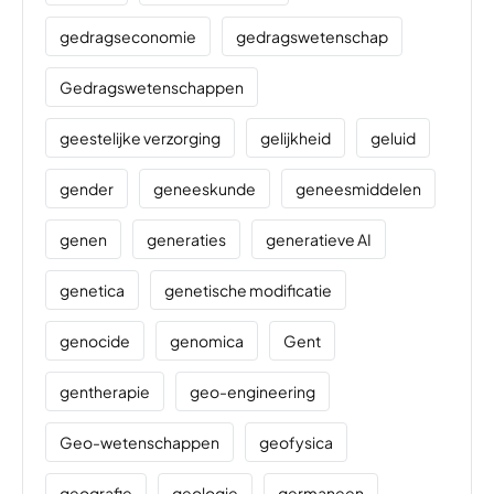
gedragseconomie
gedragswetenschap
Gedragswetenschappen
geestelijke verzorging
gelijkheid
geluid
gender
geneeskunde
geneesmiddelen
genen
generaties
generatieve AI
genetica
genetische modificatie
genocide
genomica
Gent
gentherapie
geo-engineering
Geo-wetenschappen
geofysica
geografie
geologie
germaneen