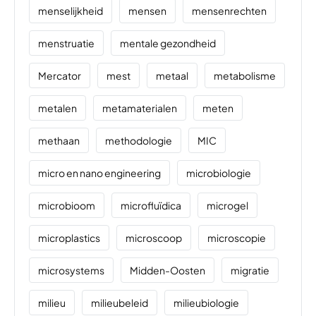
menselijkheid
mensen
mensenrechten
menstruatie
mentale gezondheid
Mercator
mest
metaal
metabolisme
metalen
metamaterialen
meten
methaan
methodologie
MIC
micro en nano engineering
microbiologie
microbioom
microfluïdica
microgel
microplastics
microscoop
microscopie
microsystems
Midden-Oosten
migratie
milieu
milieubeleid
milieubiologie