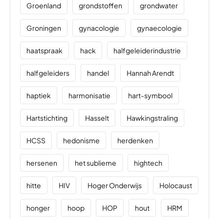
Groenland
grondstoffen
grondwater
Groningen
gynacologie
gynaecologie
haatspraak
hack
halfgeleiderindustrie
halfgeleiders
handel
Hannah Arendt
haptiek
harmonisatie
hart-symbool
Hartstichting
Hasselt
Hawkingstraling
HCSS
hedonisme
herdenken
hersenen
het sublieme
hightech
hitte
HIV
Hoger Onderwijs
Holocaust
honger
hoop
HOP
hout
HRM