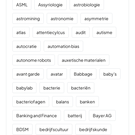
ASML
Assyriologie
astrobiologie
astromining
astronomie
asymmetrie
atlas
attentiecylcus
audit
autisme
autocratie
automation bias
autonome robots
auxetische materialen
avant garde
avatar
Babbage
baby's
babylab
bacterie
bacteriën
bacteriofagen
balans
banken
Banking and Finance
batterij
Bayer AG
BDSM
bedrijfscultuur
bedrijfskunde