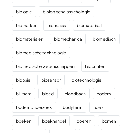
biologie
biologische psychologie
biomarker
biomassa
biomateriaal
biomaterialen
biomechanica
biomedisch
biomedische technologie
biomedische wetenschappen
bioprinten
biopsie
biosensor
biotechnologie
bliksem
bloed
bloedbaan
bodem
bodemonderzoek
bodyfarm
boek
boeken
boekhandel
boeren
bomen