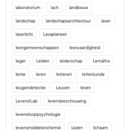
laboratorium
lach
landbouw
landschap
landschapsarchitectuur
laser
laserlicht
Lavaplaneet
leergemeenschappen
leesvaardigheid
leger
Leiden
leiderschap
Lemaître
lente
leren
letteren
letterkunde
leugendetectie
Leuven
leven
Levend Lab
levensbeschouwing
levenslooppsychologie
levensmiddelenchemie
Lezen
lichaam