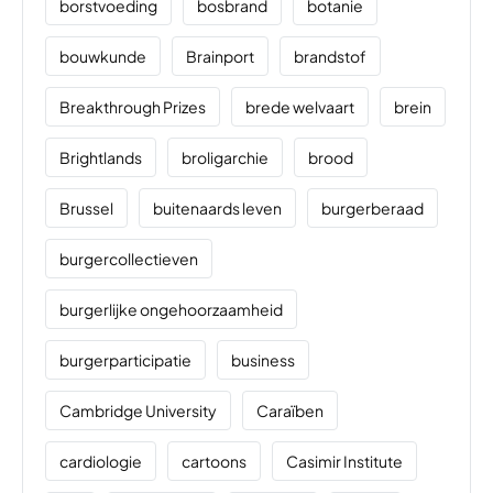
borstvoeding
bosbrand
botanie
bouwkunde
Brainport
brandstof
Breakthrough Prizes
brede welvaart
brein
Brightlands
broligarchie
brood
Brussel
buitenaards leven
burgerberaad
burgercollectieven
burgerlijke ongehoorzaamheid
burgerparticipatie
business
Cambridge University
Caraïben
cardiologie
cartoons
Casimir Institute