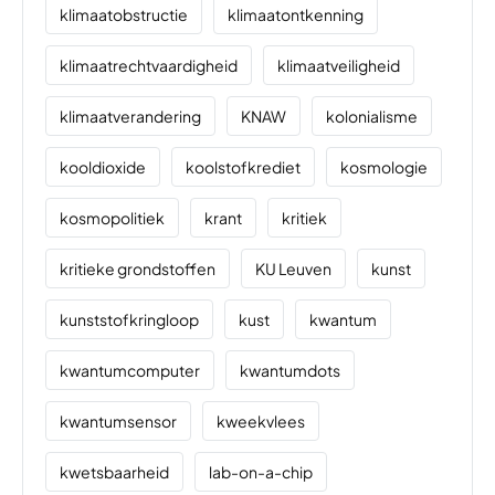
klimaatobstructie
klimaatontkenning
klimaatrechtvaardigheid
klimaatveiligheid
klimaatverandering
KNAW
kolonialisme
kooldioxide
koolstofkrediet
kosmologie
kosmopolitiek
krant
kritiek
kritieke grondstoffen
KU Leuven
kunst
kunststofkringloop
kust
kwantum
kwantumcomputer
kwantumdots
kwantumsensor
kweekvlees
kwetsbaarheid
lab-on-a-chip