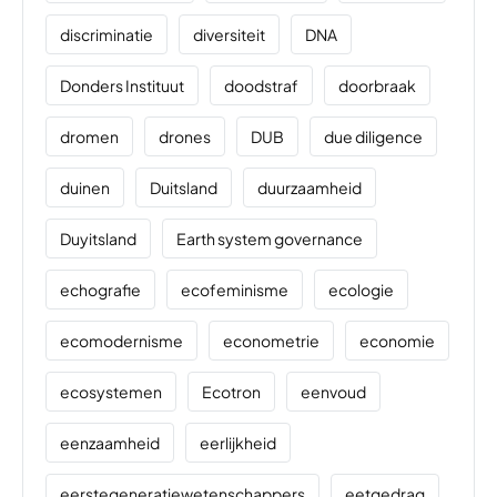
discriminatie
diversiteit
DNA
Donders Instituut
doodstraf
doorbraak
dromen
drones
DUB
due diligence
duinen
Duitsland
duurzaamheid
Duyitsland
Earth system governance
echografie
ecofeminisme
ecologie
ecomodernisme
econometrie
economie
ecosystemen
Ecotron
eenvoud
eenzaamheid
eerlijkheid
eerstegeneratiewetenschappers
eetgedrag