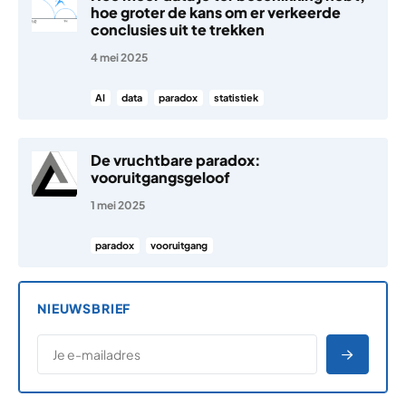
hoe groter de kans om er verkeerde
conclusies uit te trekken
4 mei 2025
AI
data
paradox
statistiek
De vruchtbare paradox:
vooruitgangsgeloof
1 mei 2025
paradox
vooruitgang
NIEUWSBRIEF
*
E-MAILADRES
*
"
" geeft vereiste velden aan
AANME