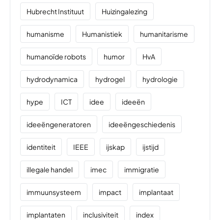
Hubrecht Instituut
Huizingalezing
humanisme
Humanistiek
humanitarisme
humanoïde robots
humor
HvA
hydrodynamica
hydrogel
hydrologie
hype
ICT
idee
ideeën
ideeëngeneratoren
ideeëngeschiedenis
identiteit
IEEE
ijskap
ijstijd
illegale handel
imec
immigratie
immuunsysteem
impact
implantaat
implantaten
inclusiviteit
index