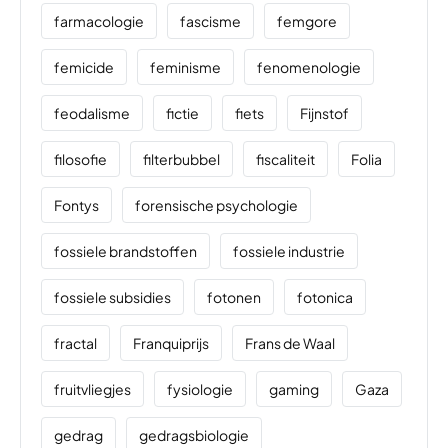
farmacologie
fascisme
femgore
femicide
feminisme
fenomenologie
feodalisme
fictie
fiets
Fijnstof
filosofie
filterbubbel
fiscaliteit
Folia
Fontys
forensische psychologie
fossiele brandstoffen
fossiele industrie
fossiele subsidies
fotonen
fotonica
fractal
Franquiprijs
Frans de Waal
fruitvliegjes
fysiologie
gaming
Gaza
gedrag
gedragsbiologie