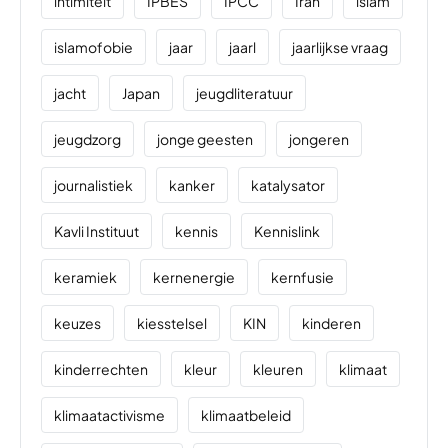
intimiteit
IPBES
IPCC
Iran
islam
islamofobie
jaar
jaarl
jaarlijkse vraag
jacht
Japan
jeugdliteratuur
jeugdzorg
jonge geesten
jongeren
journalistiek
kanker
katalysator
Kavli Instituut
kennis
Kennislink
keramiek
kernenergie
kernfusie
keuzes
kiesstelsel
KIN
kinderen
kinderrechten
kleur
kleuren
klimaat
klimaatactivisme
klimaatbeleid