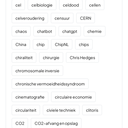
cel
celbiologie
celdood
cellen
celveroudering
censuur
CERN
chaos
chatbot
chatgpt
chemie
China
chip
ChipNL
chips
chiraliteit
chirurgie
Chris Hedges
chromosomale inversie
chronische vermoeidheidssyndroom
cinematografie
circulaire economie
circulariteit
civiele techniek
clitoris
CO2
CO2-afvang en opslag