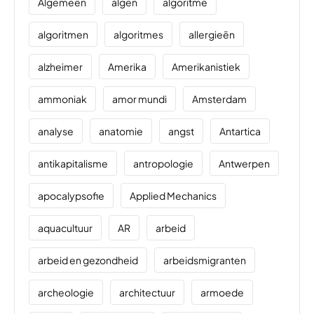
Algemeen
algen
algoritme
algoritmen
algoritmes
allergieën
alzheimer
Amerika
Amerikanistiek
ammoniak
amor mundi
Amsterdam
analyse
anatomie
angst
Antartica
antikapitalisme
antropologie
Antwerpen
apocalypsofie
Applied Mechanics
aquacultuur
AR
arbeid
arbeid en gezondheid
arbeidsmigranten
archeologie
architectuur
armoede