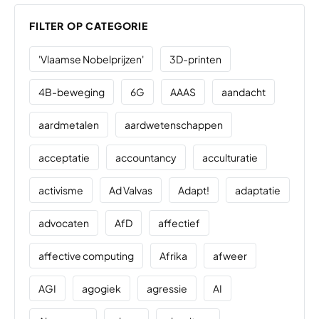
FILTER OP CATEGORIE
'Vlaamse Nobelprijzen'
3D-printen
4B-beweging
6G
AAAS
aandacht
aardmetalen
aardwetenschappen
acceptatie
accountancy
acculturatie
activisme
Ad Valvas
Adapt!
adaptatie
advocaten
AfD
affectief
affective computing
Afrika
afweer
AGI
agogiek
agressie
AI