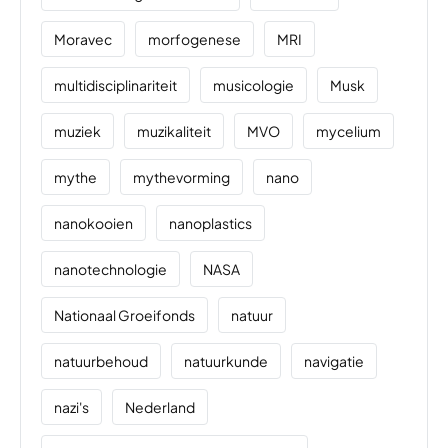
Moravec
morfogenese
MRI
multidisciplinariteit
musicologie
Musk
muziek
muzikaliteit
MVO
mycelium
mythe
mythevorming
nano
nanokooien
nanoplastics
nanotechnologie
NASA
Nationaal Groeifonds
natuur
natuurbehoud
natuurkunde
navigatie
nazi's
Nederland