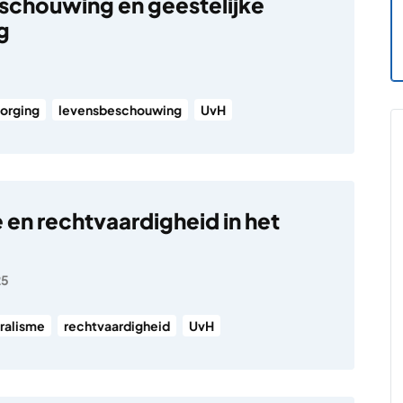
chouwing en geestelijke
g
zorging
levensbeschouwing
UvH
 en rechtvaardigheid in het
25
uralisme
rechtvaardigheid
UvH