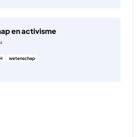
ap en activisme
24
H
wetenschap