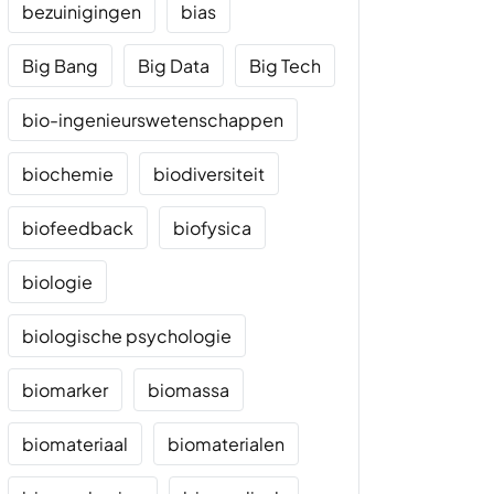
bezuinigingen
bias
Big Bang
Big Data
Big Tech
bio-ingenieurswetenschappen
biochemie
biodiversiteit
biofeedback
biofysica
biologie
biologische psychologie
biomarker
biomassa
biomateriaal
biomaterialen