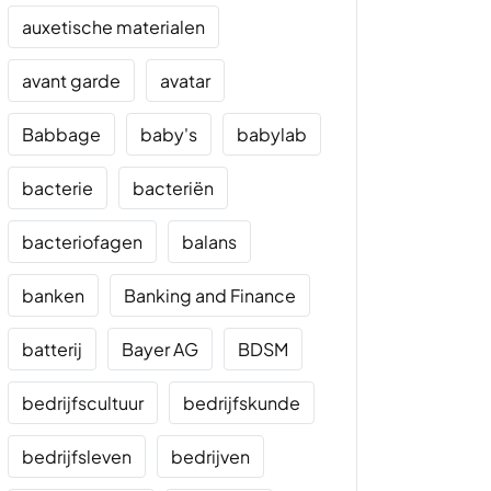
auxetische materialen
avant garde
avatar
Babbage
baby's
babylab
bacterie
bacteriën
bacteriofagen
balans
banken
Banking and Finance
batterij
Bayer AG
BDSM
bedrijfscultuur
bedrijfskunde
bedrijfsleven
bedrijven