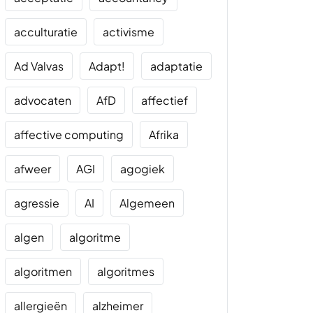
acculturatie
activisme
Ad Valvas
Adapt!
adaptatie
advocaten
AfD
affectief
affective computing
Afrika
afweer
AGI
agogiek
agressie
AI
Algemeen
algen
algoritme
algoritmen
algoritmes
allergieën
alzheimer