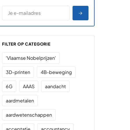
*
E-MAILADRES
*
"
" geeft vereiste velden aan
AANMELDEN
FILTER OP CATEGORIE
'Vlaamse Nobelprijzen'
3D-printen
4B-beweging
6G
AAAS
aandacht
aardmetalen
aardwetenschappen
acceptatie
accountancy