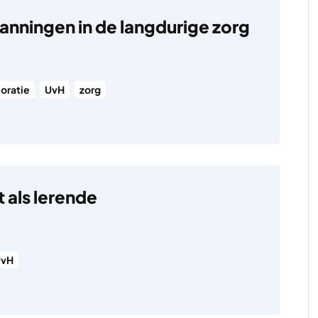
anningen in de langdurige zorg
oratie
UvH
zorg
 als lerende
UvH