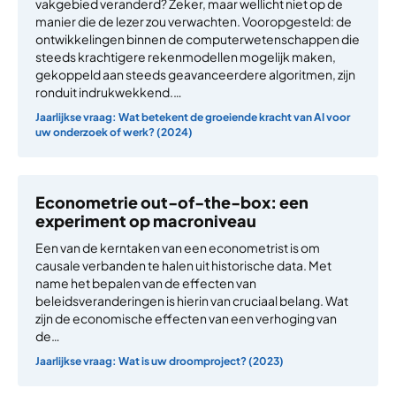
vakgebied veranderd? Zeker, maar wellicht niet op de
manier die de lezer zou verwachten. Vooropgesteld: de
ontwikkelingen binnen de computerwetenschappen die
steeds krachtigere rekenmodellen mogelijk maken,
gekoppeld aan steeds geavanceerdere algoritmen, zijn
ronduit indrukwekkend.…
Jaarlijkse vraag: Wat betekent de groeiende kracht van AI voor
uw onderzoek of werk? (2024)
Econometrie out-of-the-box: een
experiment op macroniveau
Een van de kerntaken van een econometrist is om
causale verbanden te halen uit historische data. Met
name het bepalen van de effecten van
beleidsveranderingen is hierin van cruciaal belang. Wat
zijn de economische effecten van een verhoging van
de…
Jaarlijkse vraag: Wat is uw droomproject? (2023)