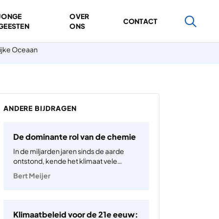
JONGE
OVER
CONTACT
GEESTEN
ONS
lijke Oceaan
ANDERE BIJDRAGEN
De dominante rol van de chemie
In de miljarden jaren sinds de aarde
ontstond, kende het klimaat vele
gezichten: lange perioden van
Bert Meijer
broeierige warmte en ijstijden. Ook
nadat de mens verscheen, bleef dat
ritme nog lange tijd herkenbaar: traag
stijgen, traag dalen, een wereld die
Klimaatbeleid voor de 21e eeuw: