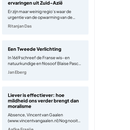
ademde…
ervaringen uit Zuid-Azië
Er zijn maar weinig regio’s waar de
urgentie van de opwarming van de
aarde zo duidelijk is als in Zuid-Azië,
Ritanjan Das
waar een sterke blootstelling aan
klimaatverandering samengaat met
een beperkt aanpassingsvermogen.
Met bijna twee miljard inwoners – bijna
Een Tweede Verlichting
een kwart…
In 1669 schreef de Franse wis- en
natuurkundige en filosoof Blaise Pascal
in zijn Pensées: ‘Al het leed der mensen
Jan Eberg
spruit hieruit voort, dat zij niet rustig in
hun kamer kunnen blijven’. Hij heeft een
punt. Mensen vechten oorlogen uit,…
Liever is effectiever: hoe
mildheid ons verder brengt dan
moralisme
Absence, Vincent van Gaalen
(www.vincentvangaalen.nl) Nog nooit
voelden zoveel mensen zich schuldig
Aafke Fraaije