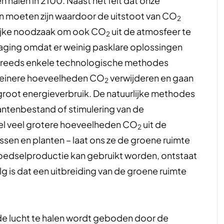
en halen in 2100. Naast het feit dat onze
n moeten zijn waardoor de uitstoot van CO
2
delijke noodzaak om ook CO
uit de atmosfeer te
2
tdaging omdat er weinig pasklare oplossingen
t reeds enkele technologische methodes
kleinere hoeveelheden CO
verwijderen en gaan
2
groot energieverbruik. De natuurlijke methodes
lantenbestand of stimulering van de
el veel grotere hoeveelheden CO
uit de
2
sen en planten – laat ons ze de groene ruimte
oedselproductie kan gebruikt worden, ontstaat
 is dat een uitbreiding van de groene ruimte
de lucht te halen wordt geboden door de