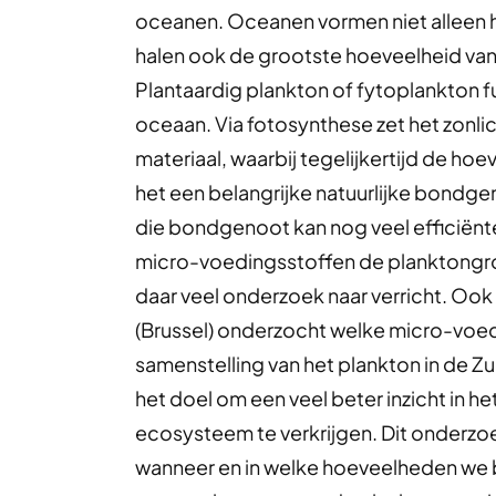
oceanen. Oceanen vormen niet alleen 
halen ook de grootste hoeveelheid van
Plantaardig plankton of fytoplankton f
oceaan. Via fotosynthese zet het zonli
materiaal, waarbij tegelijkertijd de ho
het een belangrijke natuurlijke bondge
die bondgenoot kan nog veel efficië
micro-voedingsstoffen de planktongro
daar veel onderzoek naar verricht. Oo
(Brussel) onderzocht welke micro-voed
samenstelling van het plankton in de Z
het doel om een veel beter inzicht in h
ecosysteem te verkrijgen. Dit onderzo
wanneer en in welke hoeveelheden we 