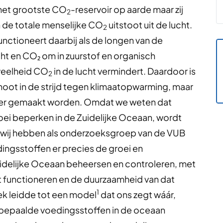
het grootste CO
-reservoir op aarde maar zij
2
 de totale menselijke CO
uitstoot uit de lucht.
2
unctioneert daarbij als de longen van de
cht en CO₂ om in zuurstof en organisch
eveelheid CO
in de lucht vermindert. Daardoor is
2
noot in de strijd tegen klimaatopwarming, maar
nter gemaakt worden. Omdat we weten dat
ei beperken in de Zuidelijke Oceaan, wordt
k wij hebben als onderzoeksgroep van de VUB
ingsstoffen er precies de groei en
uidelijke Oceaan beheersen en controleren, met
et functioneren en de duurzaamheid van dat
1
ek leidde tot een model
dat ons zegt wáár,
bepaalde voedingsstoffen in de oceaan