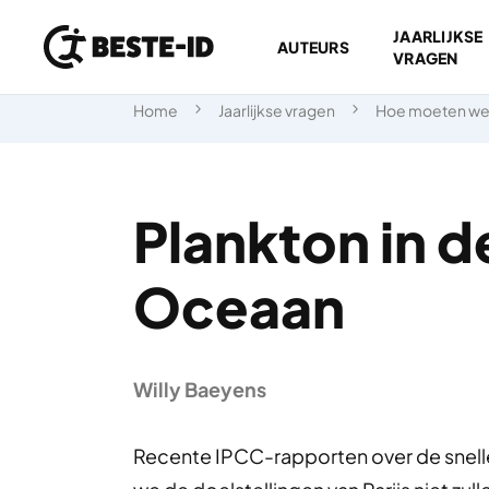
JAARLIJKSE
AUTEURS
VRAGEN
Ga naar inhoud
Home
Jaarlijkse vragen
Hoe moeten we
Plankton in d
Oceaan
Willy Baeyens
Recente IPCC-rapporten over de snell