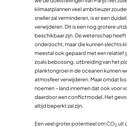
we de doelstellingen van Parijs niet zull
klimaatplannen veel ambitieuzer zoude
sneller zal verminderen, is er een dui
verwijderen. Dit is een nog grotere ui
beschikbaar zijn. De wetenschap heef
onderzocht, maar die kunnen slechts 
meestal ook gepaard met een relatief 
zoals bebossing, uitbreiding van het p
planktongroei in de oceanen kunnen w
atmosfeer verwijderen. Maar omdat bos
noemen – land innemen dat ook voor v
daardoor een conflictmodel. Het gevolg
altijd beperkt zal zijn.
Een veel groter potentieel om CO
uit 
2