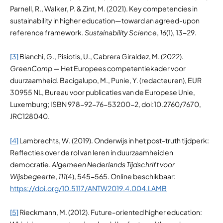
Parnell, R., Walker, P. & Zint, M. (2021). Key competencies in
sustainability in higher education—toward an agreed-upon
reference framework.
Sustainability Science
,
16
(1), 13-29.
[3]
Bianchi, G., Pisiotis, U., Cabrera Giraldez, M. (2022).
GreenComp
— Het Europees competentiekader voor
duurzaamheid. Bacigalupo, M., Punie, Y. (redacteuren), EUR
30955 NL, Bureau voor publicaties van de Europese Unie,
Luxemburg; ISBN 978-92-76-53200-2, doi:10.2760/7670,
JRC128040.
[4]
Lambrechts, W. (2019). Onderwijs in het post-truth tijdperk:
Reflecties over de rol van leren in duurzaamheid en
democratie.
Algemeen Nederlands Tijdschrift voor
Wijsbegeerte
,
111
(4), 545-565. Online beschikbaar:
https://doi.org/10.5117/ANTW2019.4.004.LAMB
[5]
Rieckmann, M. (2012). Future-oriented higher education: