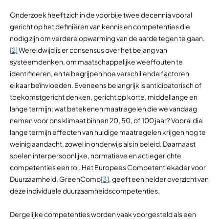
Onderzoek heeft zich in de voorbije twee decennia vooral
gericht op het definiëren van kennis en competenties die
nodig zijn om verdere opwarming van de aarde tegen te gaan.
[2]
Wereldwijd is er consensus over het belang van
systeemdenken, om maatschappelijke weeffouten te
identificeren, en te begrijpen hoe verschillende factoren
elkaar beïnvloeden. Eveneens belangrijk is anticipatorisch of
toekomstgericht denken, gericht op korte, middellange en
lange termijn: wat betekenen maatregelen die we vandaag
nemen voor ons klimaat binnen 20, 50, of 100 jaar? Vooral die
lange termijn effecten van huidige maatregelen krijgen nog te
weinig aandacht, zowel in onderwijs als in beleid. Daarnaast
spelen interpersoonlijke, normatieve en actiegerichte
competenties een rol. Het Europees Competentiekader voor
Duurzaamheid, GreenComp
[3]
, geeft een helder overzicht van
deze individuele duurzaamheidscompetenties.
Dergelijke competenties worden vaak voorgesteld als een