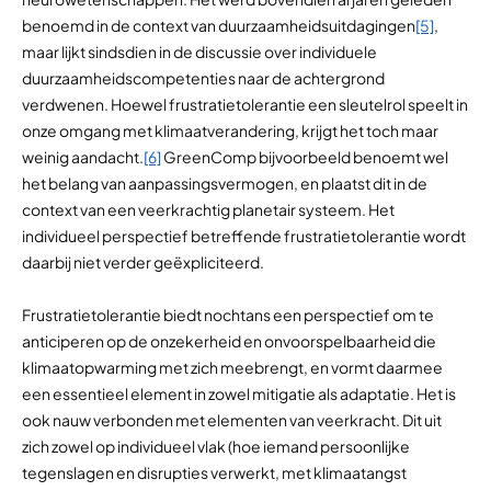
benoemd in de context van duurzaamheidsuitdagingen
[5]
,
maar lijkt sindsdien in de discussie over individuele
duurzaamheidscompetenties naar de achtergrond
verdwenen. Hoewel frustratietolerantie een sleutelrol speelt in
onze omgang met klimaatverandering, krijgt het toch maar
weinig aandacht.
[6]
GreenComp bijvoorbeeld benoemt wel
het belang van aanpassingsvermogen, en plaatst dit in de
context van een veerkrachtig planetair systeem. Het
individueel perspectief betreffende frustratietolerantie wordt
daarbij niet verder geëxpliciteerd.
Frustratietolerantie biedt nochtans een perspectief om te
anticiperen op de onzekerheid en onvoorspelbaarheid die
klimaatopwarming met zich meebrengt, en vormt daarmee
een essentieel element in zowel mitigatie als adaptatie. Het is
ook nauw verbonden met elementen van veerkracht. Dit uit
zich zowel op individueel vlak (hoe iemand persoonlijke
tegenslagen en disrupties verwerkt, met klimaatangst