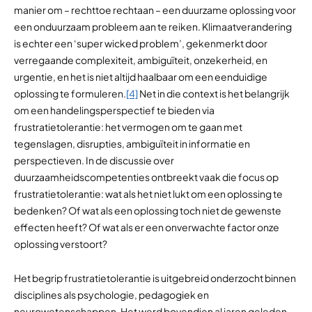
manier om – rechttoe rechtaan – een duurzame oplossing voor
een onduurzaam probleem aan te reiken. Klimaatverandering
is echter een ‘super wicked problem’, gekenmerkt door
verregaande complexiteit, ambiguïteit, onzekerheid, en
urgentie, en het is niet altijd haalbaar om een eenduidige
oplossing te formuleren.
[4]
Net in die context is het belangrijk
om een handelingsperspectief te bieden via
frustratietolerantie: het vermogen om te gaan met
tegenslagen, disrupties, ambiguïteit in informatie en
perspectieven. In de discussie over
duurzaamheidscompetenties ontbreekt vaak die focus op
frustratietolerantie: wat als het niet lukt om een oplossing te
bedenken? Of wat als een oplossing toch niet de gewenste
effecten heeft? Of wat als er een onverwachte factor onze
oplossing verstoort?
Het begrip frustratietolerantie is uitgebreid onderzocht binnen
disciplines als psychologie, pedagogiek en
neurowetenschappen. Het werd bovendien al jaren geleden