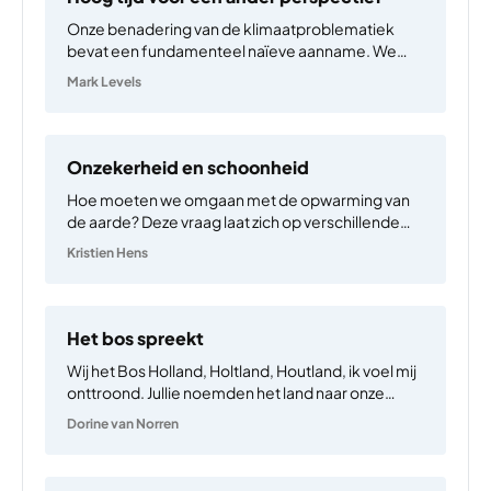
Onze benadering van de klimaatproblematiek
bevat een fundamenteel naïeve aanname. We
zien de opwarming van de aarde als een gevolg
Mark Levels
van een optelsom van ‘verkeerde’ keuzes die
mensen over de hele wereld maken. Dat is
terecht. Het lijkt dan slim…
Onzekerheid en schoonheid
Hoe moeten we omgaan met de opwarming van
de aarde? Deze vraag laat zich op verschillende
manieren interpreteren. Ik kies er twee uit.
Kristien Hens
‘Omgaan met’ kunnen we enerzijds zien als ‘een
oplossing zoeken voor’. Welke aanpak biedt een
antwoord op…
Het bos spreekt
Wij het Bos Holland, Holtland, Houtland, ik voel mij
onttroond. Jullie noemden het land naar onze
bomen. Maar waar zijn zij? Economisch gewin.
Dorine van Norren
Alleen Ierland en Malta zijn nog armer dan ik. Ik, het
Bos, leef in armoede, de armste…