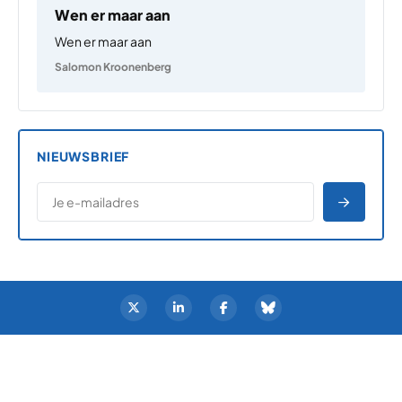
Wen er maar aan
Wen er maar aan
Salomon Kroonenberg
NIEUWSBRIEF
*
E-MAILADRES
*
"
" geeft vereiste velden aan
AANME