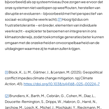
bijvoorbeeld) als op systeemniveau (hoe zorgen we ervoor dat
onze systemen niet vastlopen op weeffouten, herstellen van
disruptie en evolueren – bijvoorbeeld met het perspectief van
sociaal-ecologische veerkracht).
[7]
Hoog tijd dus om
frustratietolerantie – en breder, elementen van individuele
veerkracht – explicieter te benoemen en integreren in ons
klimaatonderwijs, zodat toekomstige generaties beter kunnen
omgaan met de onzekerheid en onvoorspelbaarheid van de
uitdagingen waarmee zij te maken zullen krijgen.
[1]
Block, K., Li, M., Gärtner, J., & Lenzen, M. (2025). Geopolitical
conflict impedes climate change mitigation.
npj Climate
Action
,
4
(1).
https://doi.org/10.1038/s44168-025-00224-7
[2]
Brundiers, K., Barth, M., Cebrián, G., Cohen, M., Diaz, L.,
Doucette-Remington, S., Dripps, W., Habron, G., Harré, N.,
Jarchow, M., Losch, K., Michel, J., Mochizuki, Y., Rieckmann, M.,