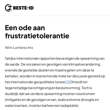
Ga naar inhoud
Een ode aan
frustratietolerantie
Wim Lambrechts
Talrijke internationale rapporten bevestigen de opwarming van
de aarde. De oorzaken en gevolgen van klimaatverandering,
evenals de gestelde doelen en maatregelen om deze te
behalen, worden in toenemende mate ter discussie gesteld op
het internationale geopolitieke toneel.
[1]
Dit leidt tot
tegenstrijdige berichtgeving en besluitvorming. Toch is
duidelijk dat we verdere opwarming moeten voorkomen
(mitigatie) en de gevolgen ervan, zoals extreme droogte en
wateroverlast, moeten beheersen (adaptatie).