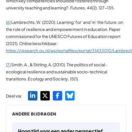
Which key competencies should be fostered through
university teaching and learning?.
Futures
,
44
(2), 127-135.
[6]
Lambrechts, W. (2020). Learning ‘for’ and ‘in’ the future: on
the role of resilience and empowerment in education. Paper
commissioned for the UNESCO Futures of Education report
(2021). Online beschikbaar:
https://research.ou.nl/ws/portalfiles/portal/31433010/Lamb
[7]
Smith, A., & Stirling, A. (2010). The politics of social-
ecological resilience and sustainable socio-technical
transitions.
Ecology and Society
,
15
(1).
Deel via:
ANDERE BIJDRAGEN
Hoog tijd voor een ander perspectief