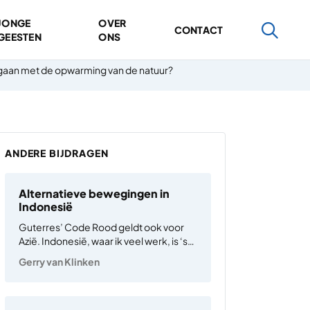
JONGE
OVER
CONTACT
GEESTEN
ONS
an met de opwarming van de natuur?
ANDERE BIJDRAGEN
Alternatieve bewegingen in
Indonesië
Guterres’ Code Rood geldt ook voor
Azië. Indonesië, waar ik veel werk, is ‘s
werelds grootste steenkoolexporteur
Gerry van Klinken
en wordt bestuurd door tamelijk
autoritaire neoliberalen. Media en
parlement zijn veelal in handen van