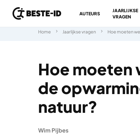
JAARLIJKSE
AUTEURS
VRAGEN
Ga naar inhoud
Home
Jaarlijkse vragen
Hoe moeten we
Hoe moeten 
de opwarmin
natuur?
Wim Pijbes