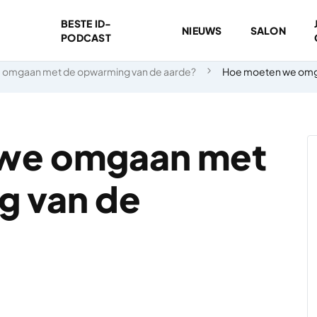
BESTE ID-
NIEUWS
SALON
PODCAST
 omgaan met de opwarming van de aarde?
Hoe moeten we omga
we omgaan met
g van de