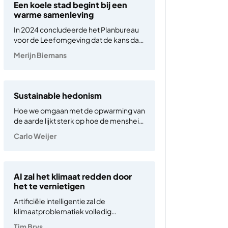
steenkool- en palmoliemagnaten. De
Een koele stad begint bij een
meeste Indonesiërs geloven
warme samenleving
verzekeringen…
In 2024 concludeerde het Planbureau
voor de Leefomgeving dat de kans dat
Nederland zijn klimaatdoelen voor
Merijn Biemans
2030 haalt minder dan vijf procent is.
Een schokkende constatering, maar
het nodigt ons ook uit tot reflectie: zijn
we wel op de juiste…
Sustainable hedonism
Hoe we omgaan met de opwarming van
de aarde lijkt sterk op hoe de mensheid
in de regel grote maatschappelijke
Carlo Weijer
problemen aanpakt. Grofweg zijn er
drie strategieën: het ontkennen van het
probleem, consuminderen of ons eruit
innoveren. De eerste laat…
AI zal het klimaat redden door
het te vernietigen
Artificiële intelligentie zal de
klimaatproblematiek volledig
oplossen. Dat gelooft Sam Altman,
Tim Brys