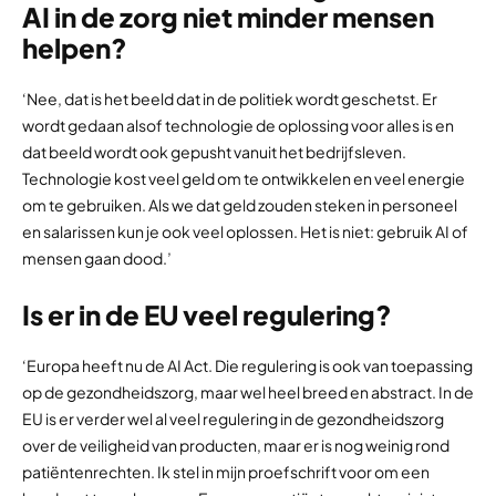
AI in de zorg niet minder mensen
helpen?
‘Nee, dat is het beeld dat in de politiek wordt geschetst. Er
wordt gedaan alsof technologie de oplossing voor alles is en
dat beeld wordt ook gepusht vanuit het bedrijfsleven.
Technologie kost veel geld om te ontwikkelen en veel energie
om te gebruiken. Als we dat geld zouden steken in personeel
en salarissen kun je ook veel oplossen. Het is niet: gebruik AI of
mensen gaan dood.’
Is er in de EU veel regulering?
‘Europa heeft nu de AI Act. Die regulering is ook van toepassing
op de gezondheidszorg, maar wel heel breed en abstract. In de
EU is er verder wel al veel regulering in de gezondheidszorg
over de veiligheid van producten, maar er is nog weinig rond
patiëntenrechten. Ik stel in mijn proefschrift voor om een