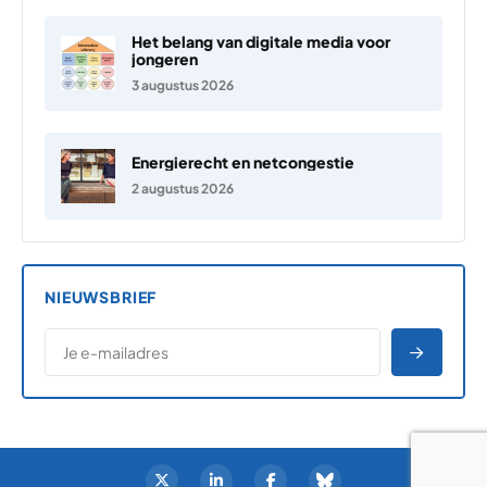
Het belang van digitale media voor
jongeren
3 augustus 2026
Energierecht en netcongestie
2 augustus 2026
NIEUWSBRIEF
*
E-MAILADRES
*
"
" geeft vereiste velden aan
AANME