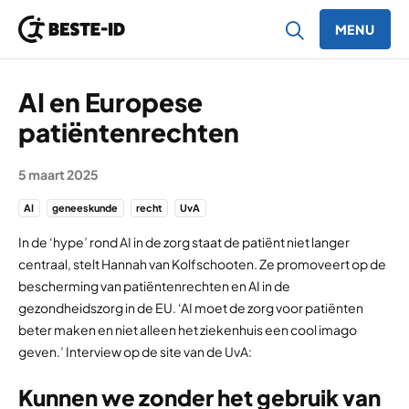
MENU
Ga naar inhoud
AI en Europese
patiëntenrechten
5 maart 2025
AI
geneeskunde
recht
UvA
In de ‘hype’ rond AI in de zorg staat de patiënt niet langer
centraal, stelt Hannah van Kolfschooten. Ze promoveert op de
bescherming van patiëntenrechten en AI in de
gezondheidszorg in de EU. ‘AI moet de zorg voor patiënten
beter maken en niet alleen het ziekenhuis een cool imago
geven.’ Interview op de site van de UvA:
Kunnen we zonder het gebruik van