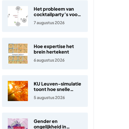
Het probleem van
cocktailparty’s voor
hoortoestellen
7 augustus 2026
Hoe expertise het
brein hertekent
6 augustus 2026
KU Leuven-simulatie
toont hoe snelle
elektronen in de
5 augustus 2026
zonnewind ontstaan
Gender en
ongelijkheid in