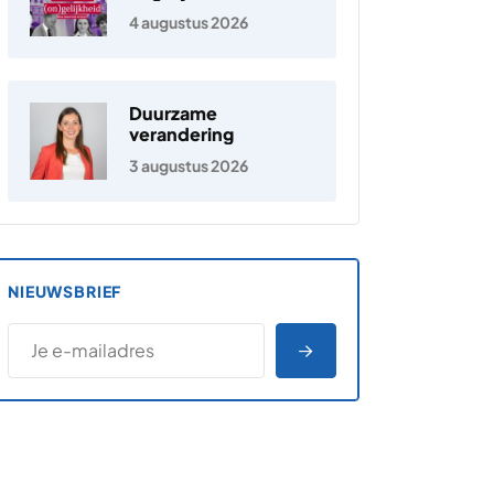
Nederland
4 augustus 2026
Duurzame
verandering
3 augustus 2026
NIEUWSBRIEF
*
E-MAILADRES
*
"
" geeft vereiste velden aan
AANMELDEN