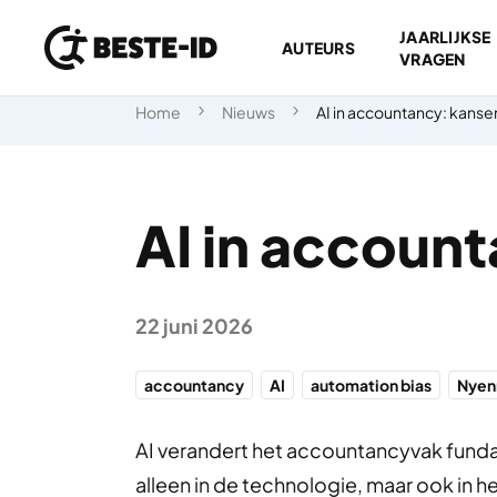
JAARLIJKSE
AUTEURS
VRAGEN
Ga naar inhoud
Home
Nieuws
AI in accountancy: kanse
AI in accoun
22 juni 2026
accountancy
AI
automation bias
Nyen
AI verandert het accountancyvak fundam
alleen in de technologie, maar ook in h