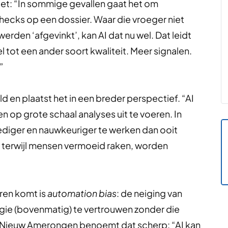
eet: “In sommige gevallen gaat het om
hecks op een dossier. Waar die vroeger niet
erden ‘afgevinkt’, kan AI dat nu wel. Dat leidt
el tot een ander soort kwaliteit. Meer signalen.
”
en plaatst het in een breder perspectief. “AI
en op grote schaal analyses uit te voeren. In
ediger en nauwkeuriger te werken dan ooit
, terwijl mensen vermoeid raken, worden
oren komt is
automation bias
: de neiging van
ie (bovenmatig) te vertrouwen zonder die
n Nieuw Amerongen benoemt dat scherp: “AI kan