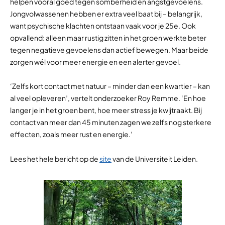
helpen vooral goed tegen somberheid en angstgevoelens.
Jongvolwassenen hebben er extra veel baat bij – belangrijk,
want psychische klachten ontstaan vaak voor je 25e. Ook
opvallend: alleen maar rustig zitten in het groen werkte beter
tegen negatieve gevoelens dan actief bewegen. Maar beide
zorgen wél voor meer energie en een alerter gevoel.
‘Zelfs kort contact met natuur – minder dan een kwartier – kan
al veel opleveren’, vertelt onderzoeker Roy Remme. ‘En hoe
langer je in het groen bent, hoe meer stress je kwijtraakt. Bij
contact van meer dan 45 minuten zagen we zelfs nog sterkere
effecten, zoals meer rust en energie.’
Lees het hele bericht op de
site
van de Universiteit Leiden.