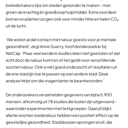
beleidsmakers tips om steden gezonder te maken – met
groen als krachtig én goedkoop hulpmiddel. Extra voordeel:
bomen en planten zorgen ook voor minder hitte en halen CO₂
uit de lucht.
‘We wisten al dat contact met natuur goed is voor je mentale
gezondheid’, zegt Anne Guerry, hoofdonderzoeker bij
NatCap. ‘Maar veel eerdere studies laten niet goed zien of dat
echt door de natuur komt en of het geldt voor verschillende
soorten natuur. Ook is niet goed onderzocht of resultaten uit
de ene stad zijn toe te passen op een andere stad. Deze
analyse helpt om die vragen beter te beantwoorden.’
De onderzoekers verzamelden gegevens van bijna 5.900
mensen, afkomstig uit 78 studies die buiten zijn uitgevoerd –
waaronder experimenten met testgroepen. Daaruit blijkt:
allerlei soorten stadsnatuur hebben een positief effect op de
geestelijke gezondheid. Stadsbossen sprongen eruit: die