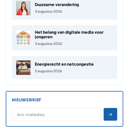
Duurzame verandering
3 augustus 2026
Het belang van digitale media voor
jongeren
3 augustus 2026
Energierecht en netcongestie
2 augustus 2026
NIEUWSBRIEF
*
E-MAILADRES
*
"
" geeft vereiste velden aan
AANME