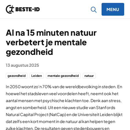
MENU
Ga naar inhoud
Al na 15 minuten natuur
verbetert je mentale
gezondheid
13 augustus 2025
gezondheid
Leiden
mentale gezondheid
natuur
In 2050 woont zo’n 70% van de wereldbevolking in steden. En
hoewel het stadsleven veel voordelen heeft, neemt ook het
aantal mensen met psychische klachten toe. Denk aan stress,
angst en somberheid. Uit een nieuwe studie van Stanfords
Natural Capital Project (NatCap) en de Universiteit Leiden blijkt
dat zelfs een kort moment in de natuur al kan helpen tegen
zulke klachten. De resultaten geven stedenbouwers en