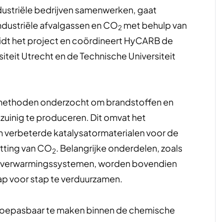
dustriële bedrijven samenwerken, gaat
ndustriële afvalgassen en CO
met behulp van
2
idt het project en coördineert HyCARB de
iteit Utrecht en de Technische Universiteit
methoden onderzocht om brandstoffen en
zuinig te produceren. Dit omvat het
an verbeterde katalysatormaterialen voor de
tting van CO
. Belangrijke onderdelen, zoals
2
che verwarmingssystemen, worden bovendien
tap voor stap te verduurzamen.
t toepasbaar te maken binnen de chemische