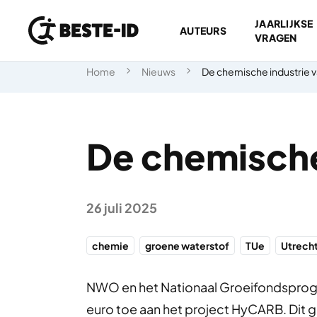
JAARLIJKSE
AUTEURS
VRAGEN
Ga naar inhoud
Home
Nieuws
De chemische industrie 
De chemische
26 juli 2025
chemie
groene waterstof
TUe
Utrech
NWO en het Nationaal Groeifondspro
euro toe aan het project HyCARB. Dit 