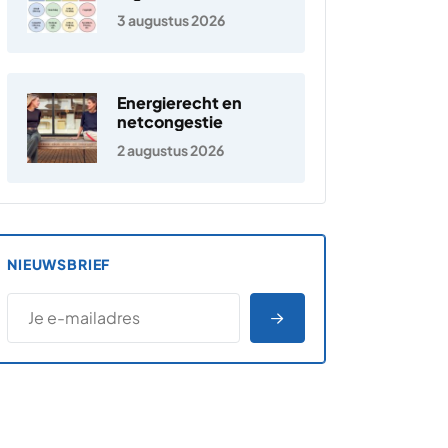
jongeren
3 augustus 2026
Energierecht en
netcongestie
2 augustus 2026
NIEUWSBRIEF
*
E-MAILADRES
*
"
" geeft vereiste velden aan
AANMELDEN