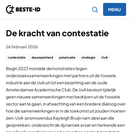
MENU
Ga naar inhoud
De kracht van contestatie
26 februari 2026
contestatie
duurzaamheid
polarisatie
strategie
UvA
Begin 2023 mondde demonstraties tegen
onderzoekssamenwerkingen met partners uit de fossiele
industrie aan de UvA uit tot een bezetting van de oude
Amsterdamse Academische Club. De UvA besloot tijdelijk
geen nieuwe samenwerkingen met bedrijven uit de fossiele
sector aan te gaan, in afwachting van een bredere dialoog over
hoe die samenwerkingen er in de toekomst uit zouden moeten
zien. UvA-promovendus Kayleigh Bruijn nam deel aan die
gesprekken, onderzocht de dynamiek ervan en herkende een
opvallende parallel met een heel andere context: het debat