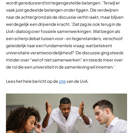
wordt gereduceerd tot tegengestelde belangen. ‘Terwijl er
vaak juist gedeelde belangen onder liggen. Die verdwijnen
naar de achtergrond als de discussie verhit raakt, maar blijven
wel degelijk een drijvende kracht.’ Dat zag ze ook terug in de
UvA-dialoog over fossiele samenwerkingen. Wat begon als
een scherp debat tussen voor- en tegenstanders, verschoof
geleidelijk naar een fundamentele vraag: wat betekent
universitaire verantwoordelijkheid? ‘De discussie ging steeds
minder over “wel of niet samenwerken” en steeds meer over
de rol die een universiteit in de samenleving wil innemen.’
Lees het hele bericht op de
site
van de UvA.