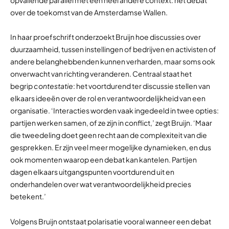
over de toekomst van de Amsterdamse Wallen.
In haar proefschrift onderzoekt Bruijn hoe discussies over
duurzaamheid, tussen instellingen of bedrijven en activisten of
andere belanghebbenden kunnen verharden, maar soms ook
onverwacht van richting veranderen. Centraal staat het
begrip
contestatie
: het voortdurend ter discussie stellen van
elkaars ideeën over de rol en verantwoordelijkheid van een
organisatie. ‘Interacties worden vaak ingedeeld in twee opties:
partijen werken samen, of ze zijn in conflict,’ zegt Bruijn. ‘Maar
die tweedeling doet geen recht aan de complexiteit van die
gesprekken. Er zijn veel meer mogelijke dynamieken, en dus
ook momenten waarop een debat kan kantelen. Partijen
dagen elkaars uitgangspunten voortdurend uit en
onderhandelen over wat verantwoordelijkheid precies
betekent.’
Volgens Bruijn ontstaat polarisatie vooral wanneer een debat