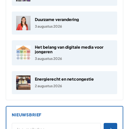
Duurzame verandering
3 augustus 2026
Het belang van digitale media voor
jongeren
3 augustus 2026
Energierecht en netcongestie
2 augustus 2026
NIEUWSBRIEF
*
E-MAILADRES
*
"
" geeft vereiste velden aan
AANME