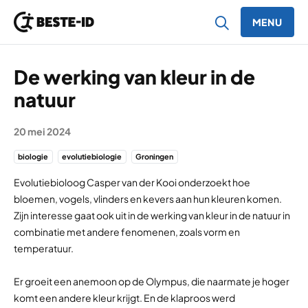
MENU
Ga naar inhoud
De werking van kleur in de
natuur
20 mei 2024
biologie
evolutiebiologie
Groningen
Evolutiebioloog Casper van der Kooi onderzoekt hoe
bloemen, vogels, vlinders en kevers aan hun kleuren komen.
Zijn interesse gaat ook uit in de werking van kleur in de natuur in
combinatie met andere fenomenen, zoals vorm en
temperatuur.
Er groeit een anemoon op de Olympus, die naarmate je hoger
komt een andere kleur krijgt. En de klaproos werd