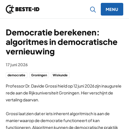
MENU
Ga naar inhoud
Democratie berekenen:
algoritmes in democratische
vernieuwing
17 juni 2026
democratie
Groningen
Wiskunde
Professor Dr. Davide Grossi hield op 12 juni 2026 zijn inaugurele
rede aan de Rijksuniversiteit Groningen. Hier verschijnt de
vertaling daarvan.
Grossi laat zien dat er iets inherent algoritmisch is aan de
manier waarop de democratie functioneert of kan
functioneren. Algoritmen kunnen de democratische praktijk