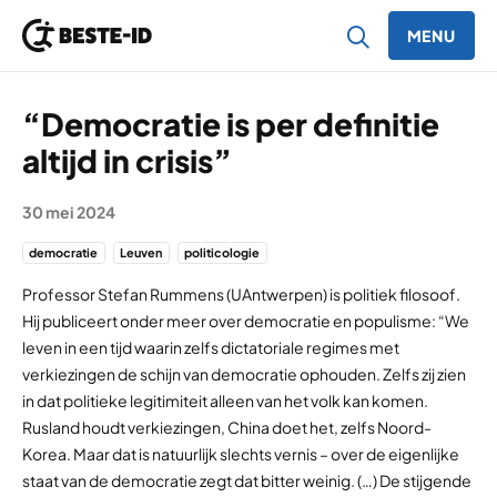
MENU
Ga naar inhoud
“Democratie is per definitie
altijd in crisis”
30 mei 2024
democratie
Leuven
politicologie
Professor Stefan Rummens (UAntwerpen) is politiek filosoof.
Hij publiceert onder meer over democratie en populisme: “We
leven in een tijd waarin zelfs dictatoriale regimes met
verkiezingen de schijn van democratie ophouden. Zelfs zij zien
in dat politieke legitimiteit alleen van het volk kan komen.
Rusland houdt verkiezingen, China doet het, zelfs Noord-
Korea. Maar dat is natuurlijk slechts vernis – over de eigenlijke
staat van de democratie zegt dat bitter weinig. (…) De stijgende