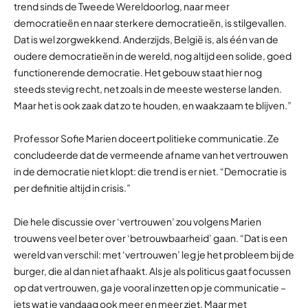
trend sinds de Tweede Wereldoorlog, naar meer
democratieën en naar sterkere democratieën, is stilgevallen.
Dat is wel zorgwekkend. Anderzijds, België is, als één van de
oudere democratieën in de wereld, nog altijd een solide, goed
functionerende democratie. Het gebouw staat hier nog
steeds stevig recht, net zoals in de meeste westerse landen.
Maar het is ook zaak dat zo te houden, en waakzaam te blijven.”
Professor Sofie Marien doceert politieke communicatie. Ze
concludeerde dat de vermeende afname van het vertrouwen
in de democratie niet klopt: die trend is er niet. “Democratie is
per definitie altijd in crisis.”
Die hele discussie over ‘vertrouwen’ zou volgens Marien
trouwens veel beter over ‘betrouwbaarheid’ gaan. “Dat is een
wereld van verschil: met ‘vertrouwen’ leg je het probleem bij de
burger, die al dan niet afhaakt. Als je als politicus gaat focussen
op dat vertrouwen, ga je vooral inzetten op je communicatie –
iets wat je vandaag ook meer en meer ziet. Maar met