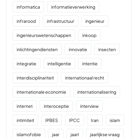
informatica
informatieverwerking
infrarood
infrastructuur
ingenieur
ingenieurswetenschappen
inkoop
inlichtingendiensten
innovatie
insecten
integratie
intelligentie
intentie
interdisciplinariteit
internationaal recht
internationale economie
internationalisering
internet
interoceptie
interview
intimiteit
IPBES
IPCC
Iran
islam
islamofobie
jaar
jaarl
jaarlijkse vraag