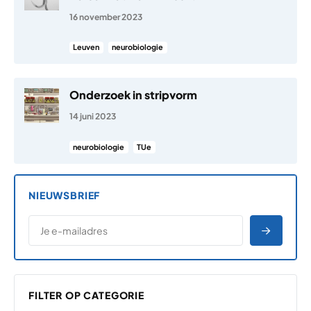
16 november 2023
Leuven
neurobiologie
Onderzoek in stripvorm
14 juni 2023
neurobiologie
TUe
NIEUWSBRIEF
*
E-MAILADRES
*
"
" geeft vereiste velden aan
AANME
FILTER OP CATEGORIE