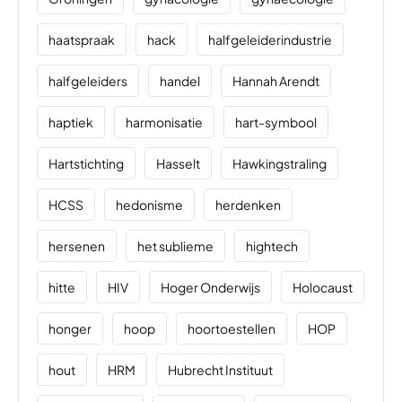
haatspraak
hack
halfgeleiderindustrie
halfgeleiders
handel
Hannah Arendt
haptiek
harmonisatie
hart-symbool
Hartstichting
Hasselt
Hawkingstraling
HCSS
hedonisme
herdenken
hersenen
het sublieme
hightech
hitte
HIV
Hoger Onderwijs
Holocaust
honger
hoop
hoortoestellen
HOP
hout
HRM
Hubrecht Instituut