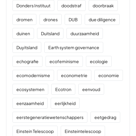
Donders Instituut
doodstraf
doorbraak
dromen
drones
DUB
due diligence
duinen
Duitsland
duurzaamheid
Duyitsland
Earth system governance
echografie
ecofeminisme
ecologie
ecomodernisme
econometrie
economie
ecosystemen
Ecotron
eenvoud
eenzaamheid
eerlijkheid
eerstegeneratiewetenschappers
eetgedrag
Einstein Telescoop
Einsteintelescoop