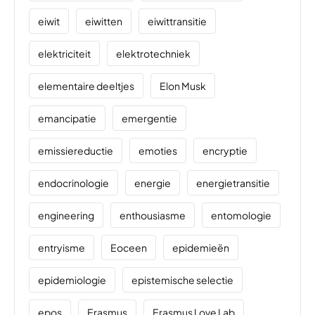
eiwit
eiwitten
eiwittransitie
elektriciteit
elektrotechniek
elementaire deeltjes
Elon Musk
emancipatie
emergentie
emissiereductie
emoties
encryptie
endocrinologie
energie
energietransitie
engineering
enthousiasme
entomologie
entryisme
Eoceen
epidemieën
epidemiologie
epistemische selectie
epos
Erasmus
Erasmus Love Lab