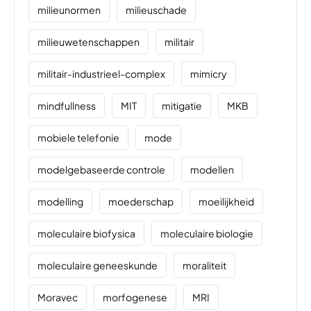
milieunormen
milieuschade
milieuwetenschappen
militair
militair-industrieel-complex
mimicry
mindfullness
MIT
mitigatie
MKB
mobiele telefonie
mode
modelgebaseerde controle
modellen
modelling
moederschap
moeilijkheid
moleculaire biofysica
moleculaire biologie
moleculaire geneeskunde
moraliteit
Moravec
morfogenese
MRI