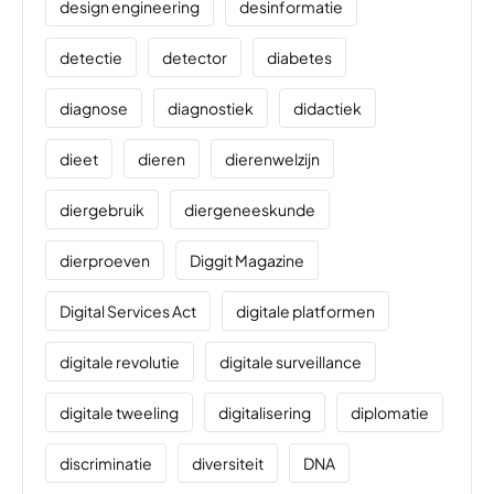
design engineering
desinformatie
detectie
detector
diabetes
diagnose
diagnostiek
didactiek
dieet
dieren
dierenwelzijn
diergebruik
diergeneeskunde
dierproeven
Diggit Magazine
Digital Services Act
digitale platformen
digitale revolutie
digitale surveillance
digitale tweeling
digitalisering
diplomatie
discriminatie
diversiteit
DNA