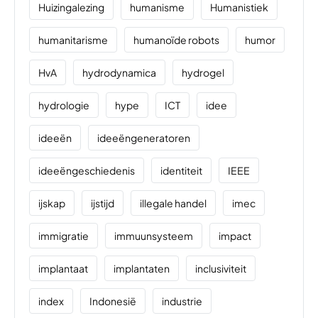
Huizingalezing
humanisme
Humanistiek
humanitarisme
humanoïde robots
humor
HvA
hydrodynamica
hydrogel
hydrologie
hype
ICT
idee
ideeën
ideeëngeneratoren
ideeëngeschiedenis
identiteit
IEEE
ijskap
ijstijd
illegale handel
imec
immigratie
immuunsysteem
impact
implantaat
implantaten
inclusiviteit
index
Indonesië
industrie