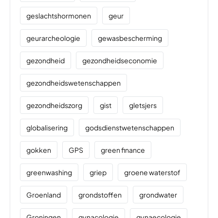
geslachtshormonen
geur
geurarcheologie
gewasbescherming
gezondheid
gezondheidseconomie
gezondheidswetenschappen
gezondheidszorg
gist
gletsjers
globalisering
godsdienstwetenschappen
gokken
GPS
green finance
greenwashing
griep
groene waterstof
Groenland
grondstoffen
grondwater
Groningen
gynacologie
gynaecologie