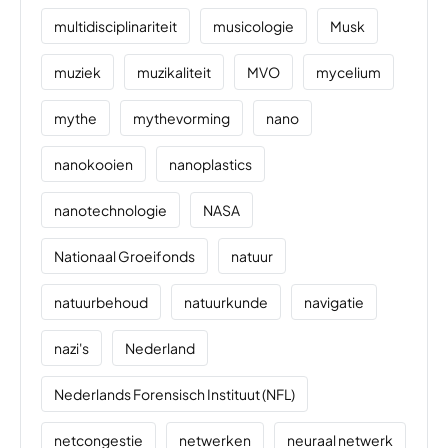
multidisciplinariteit
musicologie
Musk
muziek
muzikaliteit
MVO
mycelium
mythe
mythevorming
nano
nanokooien
nanoplastics
nanotechnologie
NASA
Nationaal Groeifonds
natuur
natuurbehoud
natuurkunde
navigatie
nazi's
Nederland
Nederlands Forensisch Instituut (NFL)
netcongestie
netwerken
neuraal netwerk