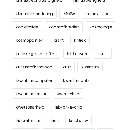
klimaatverandering
KNAW
kolonialisme
kooldioxide
koolstofkrediet
kosmologie
kosmopolitiek
krant
kritiek
kritieke grondstoffen
KU Leuven
kunst
kunststofkringloop
kust
kwantum
kwantumcomputer
kwantumdots
kwantumsensor
kweekvlees
kwetsbaarheid
lab-on-a-chip
laboratorium
lach
landbouw