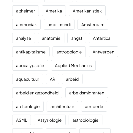
alzheimer
Amerika
Amerikanistiek
ammoniak
amor mundi
Amsterdam
analyse
anatomie
angst
Antartica
antikapitalisme
antropologie
Antwerpen
apocalypsofie
Applied Mechanics
aquacultuur
AR
arbeid
arbeid en gezondheid
arbeidsmigranten
archeologie
architectuur
armoede
ASML
Assyriologie
astrobiologie