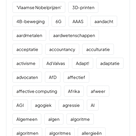
'Vlaamse Nobelprijzen'
3D-printen
4B-beweging
6G
AAAS
aandacht
aardmetalen
aardwetenschappen
acceptatie
accountancy
acculturatie
activisme
Ad Valvas
Adapt!
adaptatie
advocaten
AfD
affectief
affective computing
Afrika
afweer
AGI
agogiek
agressie
AI
Algemeen
algen
algoritme
algoritmen
algoritmes
allergieën