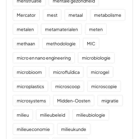
menstruatie
mentale gezondheid
Mercator
mest
metaal
metabolisme
metalen
metamaterialen
meten
methaan
methodologie
MIC
micro en nano engineering
microbiologie
microbioom
microfluïdica
microgel
microplastics
microscoop
microscopie
microsystems
Midden-Oosten
migratie
milieu
milieubeleid
milieubiologie
milieueconomie
milieukunde