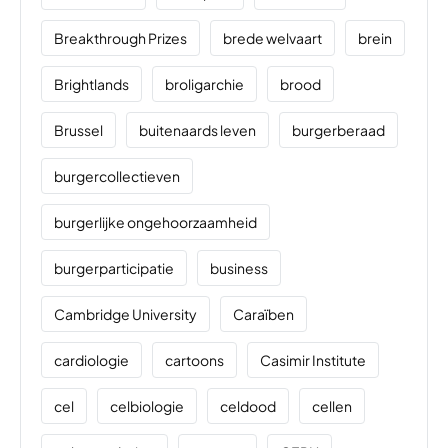
Breakthrough Prizes
brede welvaart
brein
Brightlands
broligarchie
brood
Brussel
buitenaards leven
burgerberaad
burgercollectieven
burgerlijke ongehoorzaamheid
burgerparticipatie
business
Cambridge University
Caraïben
cardiologie
cartoons
Casimir Institute
cel
celbiologie
celdood
cellen