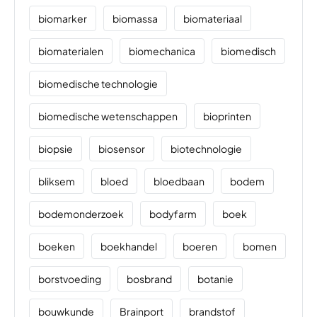
biomarker
biomassa
biomateriaal
biomaterialen
biomechanica
biomedisch
biomedische technologie
biomedische wetenschappen
bioprinten
biopsie
biosensor
biotechnologie
bliksem
bloed
bloedbaan
bodem
bodemonderzoek
bodyfarm
boek
boeken
boekhandel
boeren
bomen
borstvoeding
bosbrand
botanie
bouwkunde
Brainport
brandstof