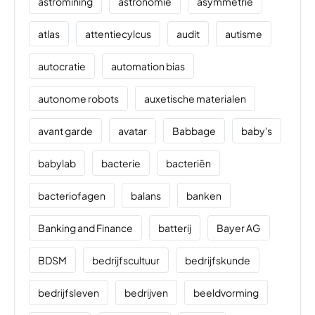
astromining
astronomie
asymmetrie
atlas
attentiecylcus
audit
autisme
autocratie
automation bias
autonome robots
auxetische materialen
avant garde
avatar
Babbage
baby's
babylab
bacterie
bacteriën
bacteriofagen
balans
banken
Banking and Finance
batterij
Bayer AG
BDSM
bedrijfscultuur
bedrijfskunde
bedrijfsleven
bedrijven
beeldvorming