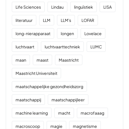
Life Sciences
Lindau
linguïstiek
LISA
literatuur
LLM
LLM's
LOFAR
long-nierapparaat
longen
Lovelace
luchtvaart
luchtvaarttechniek
LUMC
maan
maast
Maastricht
Maastricht Universiteit
maatschappelijke gezondheidszorg
maatschappij
maatschappijleer
machine learning
macht
macrofaaag
macroscoop
magie
magnetisme