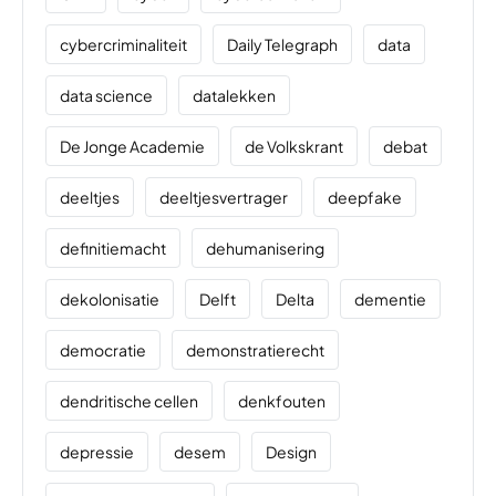
cybercriminaliteit
Daily Telegraph
data
data science
datalekken
De Jonge Academie
de Volkskrant
debat
deeltjes
deeltjesvertrager
deepfake
definitiemacht
dehumanisering
dekolonisatie
Delft
Delta
dementie
democratie
demonstratierecht
dendritische cellen
denkfouten
depressie
desem
Design