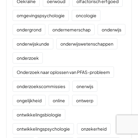
Oekraïne
oerwoud
olfactorisch erfgoed
omgevingspsychologie
oncologie
ondergrond
ondernemerschap
onderwijs
onderwijskunde
onderwijswetenschappen
onderzoek
Onderzoek naar oplossen van PFAS-probleem
onderzoekscommissies
onerwijs
ongelijkheid
online
ontwerp
ontwikkelingsbiologie
ontwikkelingspsychologie
onzekerheid