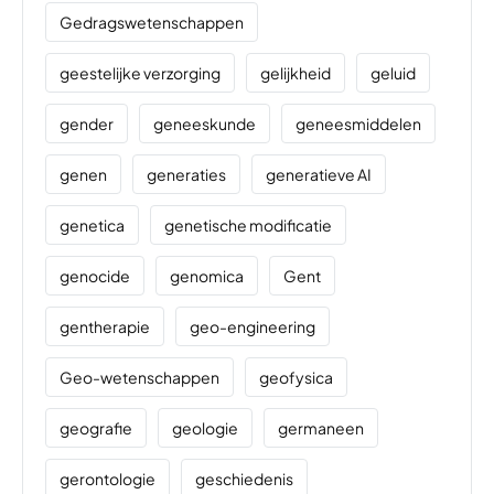
Gedragswetenschappen
geestelijke verzorging
gelijkheid
geluid
gender
geneeskunde
geneesmiddelen
genen
generaties
generatieve AI
genetica
genetische modificatie
genocide
genomica
Gent
gentherapie
geo-engineering
Geo-wetenschappen
geofysica
geografie
geologie
germaneen
gerontologie
geschiedenis