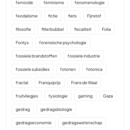
femicide
feminisme
fenomenologie
feodalisme
fictie
fiets
Fijnstof
filosofie
filterbubbel
fiscaliteit
Folia
Fontys
forensische psychologie
fossiele brandstoffen
fossiele industrie
fossiele subsidies
fotonen
fotonica
fractal
Franquiprijs
Frans de Waal
fruitvliegjes
fysiologie
gaming
Gaza
gedrag
gedragsbiologie
gedragseconomie
gedragswetenschap