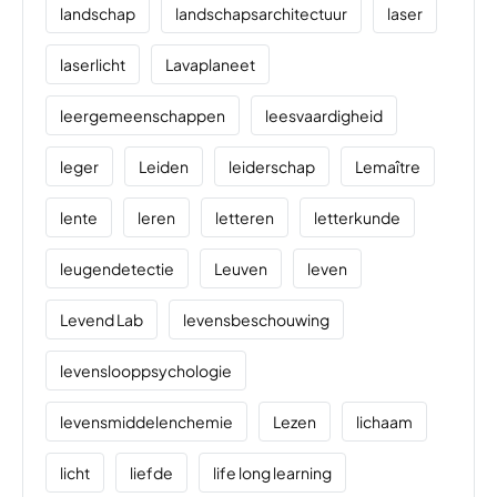
landschap
landschapsarchitectuur
laser
laserlicht
Lavaplaneet
leergemeenschappen
leesvaardigheid
leger
Leiden
leiderschap
Lemaître
lente
leren
letteren
letterkunde
leugendetectie
Leuven
leven
Levend Lab
levensbeschouwing
levenslooppsychologie
levensmiddelenchemie
Lezen
lichaam
licht
liefde
life long learning