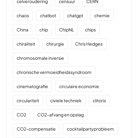
celveroudering
censuur
CERN
chaos
chatbot
chatgpt
chemie
China
chip
ChipNL
chips
chiraliteit
chirurgie
Chris Hedges
chromosomale inversie
chronische vermoeidheidssyndroom
cinematografie
circulaire economie
circulariteit
civiele techniek
clitoris
CO2
CO2-afvang en opslag
CO2-compensatie
cocktailpartyprobleem