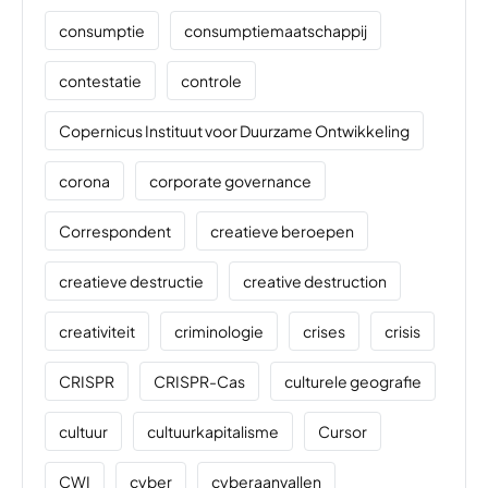
consumptie
consumptiemaatschappij
contestatie
controle
Copernicus Instituut voor Duurzame Ontwikkeling
corona
corporate governance
Correspondent
creatieve beroepen
creatieve destructie
creative destruction
creativiteit
criminologie
crises
crisis
CRISPR
CRISPR-Cas
culturele geografie
cultuur
cultuurkapitalisme
Cursor
CWI
cyber
cyberaanvallen