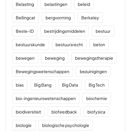
Belasting
belastingen
beleid
Bellingcat
bergvorming
Berkeley
Beste-ID
bestrijdingsmiddelen
bestuur
bestuurskunde
bestuursrecht
beton
bewegen
beweging
bewegingstherapie
Bewegingswetenschappen
bezuinigingen
bias
Big Bang
Big Data
Big Tech
bio-ingenieurswetenschappen
biochemie
biodiversiteit
biofeedback
biofysica
biologie
biologische psychologie