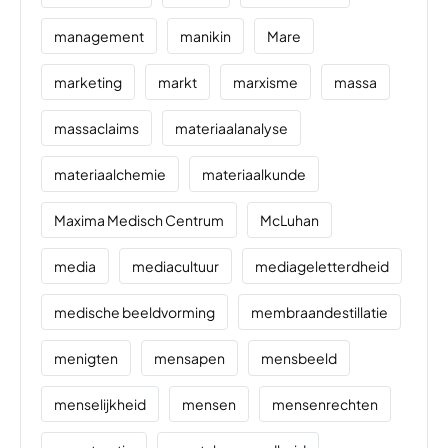
management
manikin
Mare
marketing
markt
marxisme
massa
massaclaims
materiaalanalyse
materiaalchemie
materiaalkunde
Maxima Medisch Centrum
McLuhan
media
mediacultuur
mediageletterdheid
medische beeldvorming
membraandestillatie
menigten
mensapen
mensbeeld
menselijkheid
mensen
mensenrechten