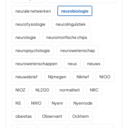
neurale netwerken
neurobiologie
neurofysiologie
neurolinguïstiek
neurologie
neuromorfische chips
neuropsychologie
neurowetenschap
neurowetenschappen
neus
nieuws
nieuwsbrief
Nijmegen
Nikhef
NIOO
NIOZ
NL2120
normaliteit
NRC
NS
NWO
Nyenr
Nyenrode
obesitas
Observant
Ockhem