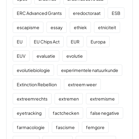
ERC Advanced Grants
eredoctoraat
ESB
escapisme
essay
ethiek
etniciteit
EU
EU Chips Act
EUR
Europa
EUV
evaluatie
evolutie
evolutiebiologie
experimentele natuurkunde
Extinction Rebellion
extreem weer
extreemrechts
extremen
extremisme
eyetracking
factchecken
false negative
farmacologie
fascisme
femgore