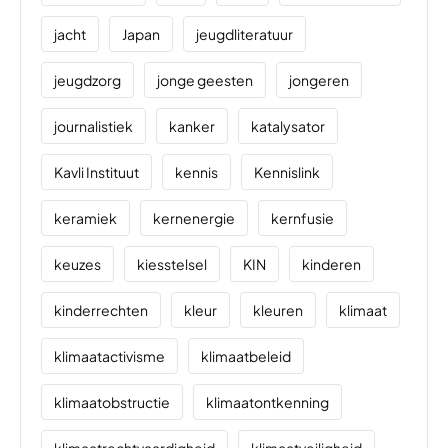
jacht
Japan
jeugdliteratuur
jeugdzorg
jonge geesten
jongeren
journalistiek
kanker
katalysator
Kavli Instituut
kennis
Kennislink
keramiek
kernenergie
kernfusie
keuzes
kiesstelsel
KIN
kinderen
kinderrechten
kleur
kleuren
klimaat
klimaatactivisme
klimaatbeleid
klimaatobstructie
klimaatontkenning
klimaatrechtvaardigheid
klimaatveiligheid