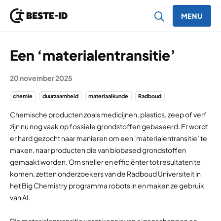
MENU
Ga naar inhoud
Een ‘materialentransitie’
20 november 2025
chemie
duurzaamheid
materiaalkunde
Radboud
Chemische producten zoals medicijnen, plastics, zeep of verf
zijn nu nog vaak op fossiele grondstoffen gebaseerd. Er wordt
er hard gezocht naar manieren om een ‘materialentransitie’ te
maken, naar producten die van biobased grondstoffen
gemaakt worden. Om sneller en efficiënter tot resultaten te
komen, zetten onderzoekers van de Radboud Universiteit in
het Big Chemistry programma robots in en maken ze gebruik
van AI.