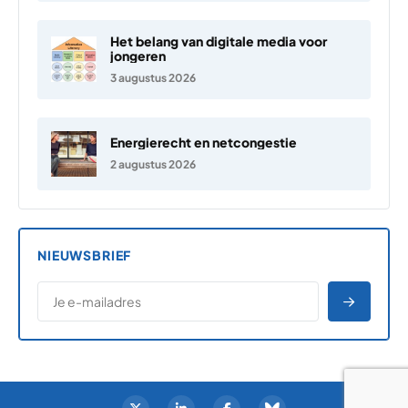
Het belang van digitale media voor
jongeren
3 augustus 2026
Energierecht en netcongestie
2 augustus 2026
NIEUWSBRIEF
*
E-MAILADRES
*
"
" geeft vereiste velden aan
AANME