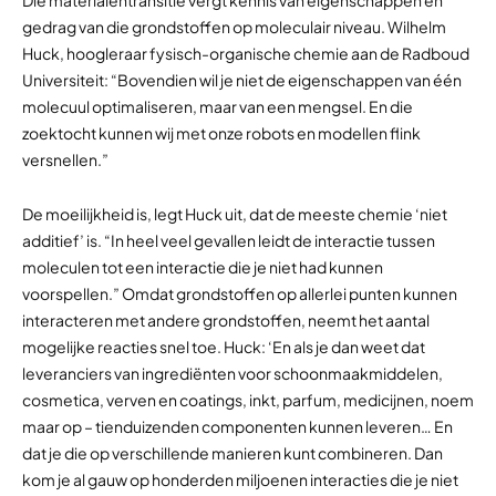
Die materialentransitie vergt kennis van eigenschappen en
gedrag van die grondstoffen op moleculair niveau. Wilhelm
Huck, hoogleraar fysisch-organische chemie aan de Radboud
Universiteit: “Bovendien wil je niet de eigenschappen van één
molecuul optimaliseren, maar van een mengsel. En die
zoektocht kunnen wij met onze robots en modellen flink
versnellen.”
De moeilijkheid is, legt Huck uit, dat de meeste chemie ‘niet
additief’ is. “In heel veel gevallen leidt de interactie tussen
moleculen tot een interactie die je niet had kunnen
voorspellen.” Omdat grondstoffen op allerlei punten kunnen
interacteren met andere grondstoffen, neemt het aantal
mogelijke reacties snel toe. Huck: ‘En als je dan weet dat
leveranciers van ingrediënten voor schoonmaakmiddelen,
cosmetica, verven en coatings, inkt, parfum, medicijnen, noem
maar op – tienduizenden componenten kunnen leveren… En
dat je die op verschillende manieren kunt combineren. Dan
kom je al gauw op honderden miljoenen interacties die je niet