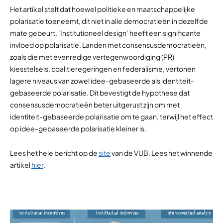
Het artikel stelt dat hoewel politieke en maatschappelijke
polarisatie toeneemt, dit niet in alle democratieën in dezelfde
mate gebeurt. ‘Institutioneel design’ heeft een significante
invloed op polarisatie. Landen met consensusdemocratieën,
zoals die met evenredige vertegenwoordiging (PR)
kiesstelsels, coalitieregeringen en federalisme, vertonen
lagere niveaus van zowel idee-gebaseerde als identiteit-
gebaseerde polarisatie. Dit bevestigt de hypothese dat
consensusdemocratieën beter uitgerust zijn om met
identiteit-gebaseerde polarisatie om te gaan, terwijl het effect
op idee-gebaseerde polarisatie kleiner is.
Lees het hele bericht op de
site
van de VUB. Lees het winnende
artikel
hier
.