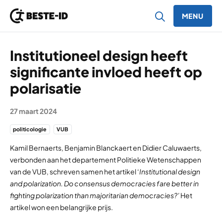
MENU
Ga naar inhoud
Institutioneel design heeft
significante invloed heeft op
polarisatie
27 maart 2024
politicologie
VUB
Kamil Bernaerts, Benjamin Blanckaert en Didier Caluwaerts,
verbonden aan het departement Politieke Wetenschappen
van de VUB, schreven samen het artikel ‘
Institutional design
and polarization. Do consensus democracies fare better in
fighting polarization than majoritarian democracies?’
Het
artikel won een belangrijke prijs.