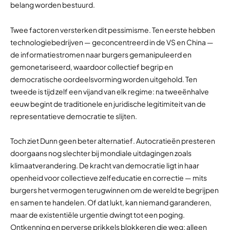
belang worden bestuurd.
Twee factoren versterken dit pessimisme. Ten eerste hebben
technologiebedrijven — geconcentreerd in de VS en China —
de informatiestromen naar burgers gemanipuleerd en
gemonetariseerd, waardoor collectief begrip en
democratische oordeelsvorming worden uitgehold. Ten
tweede is tijd zelf een vijand van elk regime: na tweeënhalve
eeuw begint de traditionele en juridische legitimiteit van de
representatieve democratie te slijten.
Toch ziet Dunn geen beter alternatief. Autocratieën presteren
doorgaans nog slechter bij mondiale uitdagingen zoals
klimaatverandering. De kracht van democratie ligt in haar
openheid voor collectieve zelfeducatie en correctie — mits
burgers het vermogen terugwinnen om de wereld te begrijpen
en samen te handelen. Of dat lukt, kan niemand garanderen,
maar de existentiële urgentie dwingt tot een poging.
Ontkenning en perverse prikkels blokkeren die weg; alleen