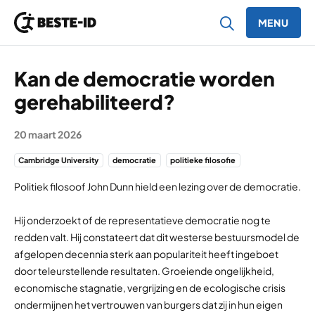
MENU
Ga naar inhoud
Kan de democratie worden
gerehabiliteerd?
20 maart 2026
Cambridge University
democratie
politieke filosofie
Politiek filosoof John Dunn hield een lezing over de democratie.
Hij onderzoekt of de representatieve democratie nog te
redden valt. Hij constateert dat dit westerse bestuursmodel de
afgelopen decennia sterk aan populariteit heeft ingeboet
door teleurstellende resultaten. Groeiende ongelijkheid,
economische stagnatie, vergrijzing en de ecologische crisis
ondermijnen het vertrouwen van burgers dat zij in hun eigen