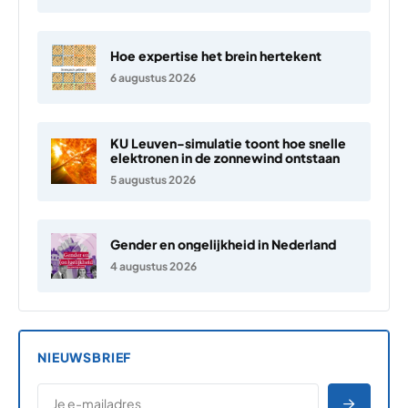
Hoe expertise het brein hertekent
6 augustus 2026
KU Leuven-simulatie toont hoe snelle
elektronen in de zonnewind ontstaan
5 augustus 2026
Gender en ongelijkheid in Nederland
4 augustus 2026
NIEUWSBRIEF
*
E-MAILADRES
*
"
" geeft vereiste velden aan
AANME