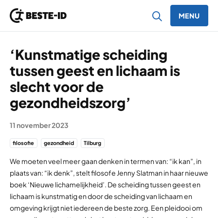
MENU
Ga naar inhoud
‘Kunstmatige scheiding
tussen geest en lichaam is
slecht voor de
gezondheidszorg’
11 november 2023
filosofie
gezondheid
Tilburg
We moeten veel meer gaan denken in termen van: “ik kan”, in
plaats van: “ik denk”, stelt filosofe Jenny Slatman in haar nieuwe
boek ‘Nieuwe lichamelijkheid’. De scheiding tussen geest en
lichaam is kunstmatig en door de scheiding van lichaam en
omgeving krijgt niet iedereen de beste zorg. Een pleidooi om