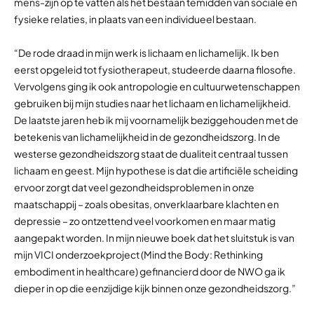
mens-zijn op te vatten als het bestaan temidden van sociale en
fysieke relaties, in plaats van een individueel bestaan.
“De rode draad in mijn werk is lichaam en lichamelijk. Ik ben
eerst opgeleid tot fysiotherapeut, studeerde daarna filosofie.
Vervolgens ging ik ook antropologie en cultuurwetenschappen
gebruiken bij mijn studies naar het lichaam en lichamelijkheid.
De laatste jaren heb ik mij voornamelijk beziggehouden met de
betekenis van lichamelijkheid in de gezondheidszorg. In de
westerse gezondheidszorg staat de dualiteit centraal tussen
lichaam en geest. Mijn hypothese is dat die artificiële scheiding
ervoor zorgt dat veel gezondheidsproblemen in onze
maatschappij – zoals obesitas, onverklaarbare klachten en
depressie – zo ontzettend veel voorkomen en maar matig
aangepakt worden. In mijn nieuwe boek dat het sluitstuk is van
mijn VICI onderzoekproject (Mind the Body: Rethinking
embodiment in healthcare) gefinancierd door de NWO ga ik
dieper in op die eenzijdige kijk binnen onze gezondheidszorg.”