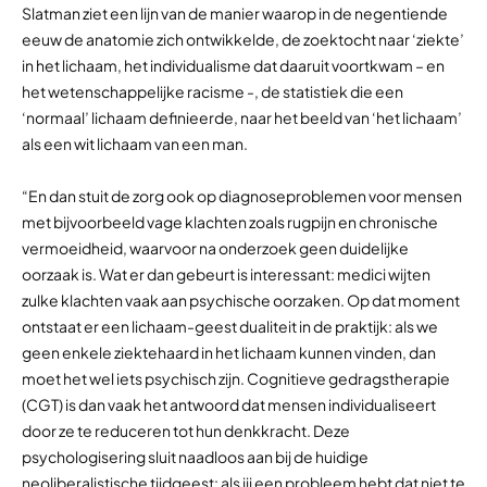
Slatman ziet een lijn van de manier waarop in de negentiende
eeuw de anatomie zich ontwikkelde, de zoektocht naar ‘ziekte’
in het lichaam, het individualisme dat daaruit voortkwam – en
het wetenschappelijke racisme -, de statistiek die een
‘normaal’ lichaam definieerde, naar het beeld van ‘het lichaam’
als een wit lichaam van een man.
“En dan stuit de zorg ook op diagnoseproblemen voor mensen
met bijvoorbeeld vage klachten zoals rugpijn en chronische
vermoeidheid, waarvoor na onderzoek geen duidelijke
oorzaak is. Wat er dan gebeurt is interessant: medici wijten
zulke klachten vaak aan psychische oorzaken. Op dat moment
ontstaat er een lichaam-geest dualiteit in de praktijk: als we
geen enkele ziektehaard in het lichaam kunnen vinden, dan
moet het wel iets psychisch zijn. Cognitieve gedragstherapie
(CGT) is dan vaak het antwoord dat mensen individualiseert
door ze te reduceren tot hun denkkracht. Deze
psychologisering sluit naadloos aan bij de huidige
neoliberalistische tijdgeest: als jij een probleem hebt dat niet te