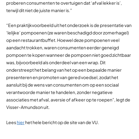
proberen consumenten te overtuigen dat ‘afval lekker is’,
terwijl dit niet de juiste manier is.”
“Een praktijkvoorbeeld uit het onderzoek is de presentatie van
‘lelijke’ pompoenen (ze waren beschadigd door zomerhagel)
op een restaurantbuffet. Hoewel deze pompoenen veel
aandacht trokken, waren consumenten eerder geneigd
pompoen te kopen wanneer de pompoen niet goed zichtbaar
was, bijvoorbeeld als onderdeel van een wrap. Dit
onderstreept het belang van het op een bepaalde manier
presenteren en promoten van gered voedsel, zodat het
aansluit bij de wens van consumenten om op een sociaal
verantwoorde manier te handelen, zonder negatieve
associaties met afval, aversie of afkeer op te roepen”, legt de
Visser-Amundson uit.
Lees
hier
het hele bericht op de site van de VU.