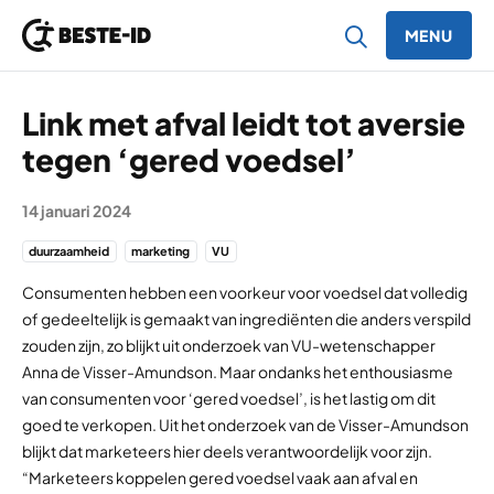
MENU
Ga naar inhoud
Link met afval leidt tot aversie
tegen ‘gered voedsel’
14 januari 2024
duurzaamheid
marketing
VU
Consumenten hebben een voorkeur voor voedsel dat volledig
of gedeeltelijk is gemaakt van ingrediënten die anders verspild
zouden zijn, zo blijkt uit onderzoek van VU-wetenschapper
Anna de Visser-Amundson. Maar ondanks het enthousiasme
van consumenten voor ‘gered voedsel’, is het lastig om dit
goed te verkopen. Uit het onderzoek van de Visser-Amundson
blijkt dat marketeers hier deels verantwoordelijk voor zijn.
“Marketeers koppelen gered voedsel vaak aan afval en