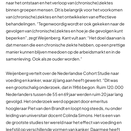
naar het ontstaan en het verloop van (chronische) ziektes
binnen groepen mensen. Dit is belangrijk voor het voorkomen
van (chronische) ziektes en het ontwikkelen van effectieve
behandelingen. “Tegenwoordig wordt er ook gekeken naar de
gevolgen van (chronische) ziektes en hoe je die gevolgen kunt
beperken”, zegt Weijenberg. Kant vult aan: “Het doel daarvan is
dat mensen die een chronische ziekte hebben, op een prettige
manier kunnen blijven meedoen op de arbeidsmarkt en in de
samenleving. Ook als ze ouder worden.”
Weijenberg vertelt over de Nederlandse Cohort Studie naar
voeding en kanker, waar zij lang aan heeft gewerkt. “Dit was
een grootschalig onderzoek, dat in 1986 begon. Ruim 120.000
Nederlanders tussen de 55 en 69 jaar werden ruim 20 jaar lang
gevolgd. Het onderzoek werd opgezet door emeritus
hoogleraar Piet van den Brandt en loopt nog steeds, nu onder
leiding van universitair docent Colinda Simons. Het is een van
de grootste studies ter wereld naar het effect van voeding en
leefstijl op verschillende vormen van kanker. Daarmee heeft