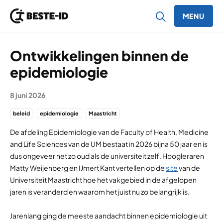
MENU
Ga naar inhoud
Ontwikkelingen binnen de
epidemiologie
8 juni 2026
beleid
epidemiologie
Maastricht
De afdeling Epidemiologie van de Faculty of Health, Medicine
and Life Sciences van de UM bestaat in 2026 bijna 50 jaar en is
dus ongeveer net zo oud als de universiteit zelf. Hoogleraren
Matty Weijenberg en IJmert Kant vertellen op de
site
van de
Universiteit Maastricht hoe het vakgebied in de afgelopen
jaren is veranderd en waarom het juist nu zo belangrijk is.
Jarenlang ging de meeste aandacht binnen epidemiologie uit