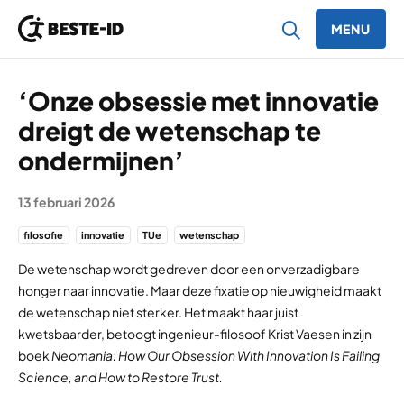
MENU
Ga naar inhoud
‘Onze obsessie met innovatie
dreigt de wetenschap te
ondermijnen’
13 februari 2026
filosofie
innovatie
TUe
wetenschap
De wetenschap wordt gedreven door een onverzadigbare
honger naar innovatie. Maar deze fixatie op nieuwigheid maakt
de wetenschap niet sterker. Het maakt haar juist
kwetsbaarder, betoogt ingenieur-filosoof Krist Vaesen in zijn
boek
Neomania: How Our Obsession With Innovation Is Failing
Science, and How to Restore Trust.