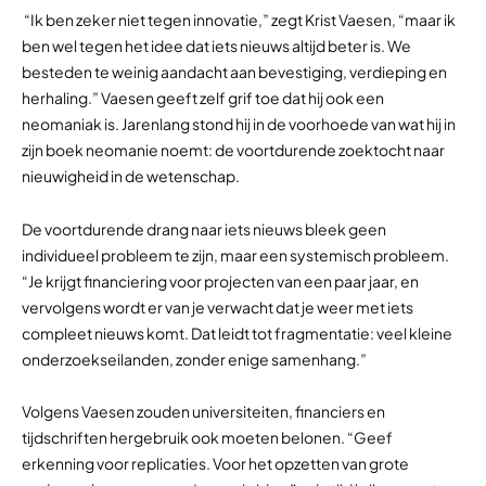
“Ik ben zeker niet tegen innovatie,” zegt Krist Vaesen, “maar ik
ben wel tegen het idee dat iets nieuws altijd beter is. We
besteden te weinig aandacht aan bevestiging, verdieping en
herhaling.”
Vaesen geeft zelf grif toe dat hij ook een
neomaniak is. Jarenlang stond hij in de voorhoede van wat hij in
zijn boek neomanie noemt: de voortdurende zoektocht naar
nieuwigheid in de wetenschap.
De voortdurende drang naar iets nieuws bleek geen
individueel probleem te zijn, maar een systemisch probleem.
“Je krijgt financiering voor projecten van een paar jaar, en
vervolgens wordt er van je verwacht dat je weer met iets
compleet nieuws komt. Dat leidt tot fragmentatie: veel kleine
onderzoekseilanden, zonder enige samenhang.”
Volgens Vaesen zouden universiteiten, financiers en
tijdschriften hergebruik ook moeten belonen. “Geef
erkenning voor replicaties. Voor het opzetten van grote