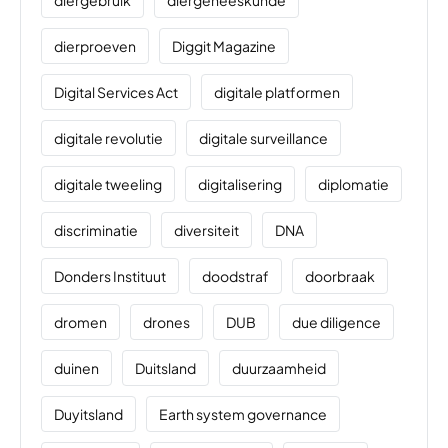
dierproeven
Diggit Magazine
Digital Services Act
digitale platformen
digitale revolutie
digitale surveillance
digitale tweeling
digitalisering
diplomatie
discriminatie
diversiteit
DNA
Donders Instituut
doodstraf
doorbraak
dromen
drones
DUB
due diligence
duinen
Duitsland
duurzaamheid
Duyitsland
Earth system governance