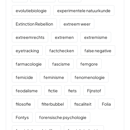
evolutiebiologie
experimentele natuurkunde
Extinction Rebellion
extreem weer
extreemrechts
extremen
extremisme
eyetracking
factchecken
false negative
farmacologie
fascisme
femgore
femicide
feminisme
fenomenologie
feodalisme
fictie
fiets
Fijnstof
filosofie
filterbubbel
fiscaliteit
Folia
Fontys
forensische psychologie