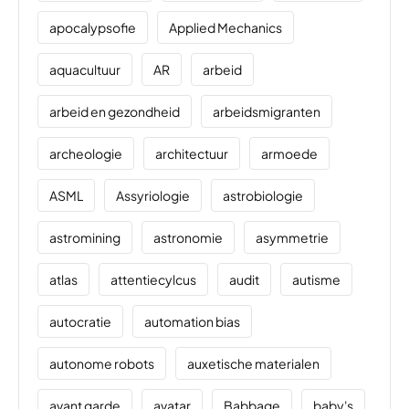
apocalypsofie
Applied Mechanics
aquacultuur
AR
arbeid
arbeid en gezondheid
arbeidsmigranten
archeologie
architectuur
armoede
ASML
Assyriologie
astrobiologie
astromining
astronomie
asymmetrie
atlas
attentiecylcus
audit
autisme
autocratie
automation bias
autonome robots
auxetische materialen
avant garde
avatar
Babbage
baby's