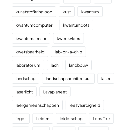
kunststofkringloop
kust
kwantum
kwantumcomputer
kwantumdots
kwantumsensor
kweekvlees
kwetsbaarheid
lab-on-a-chip
laboratorium
lach
landbouw
landschap
landschapsarchitectuur
laser
laserlicht
Lavaplaneet
leergemeenschappen
leesvaardigheid
leger
Leiden
leiderschap
Lemaître