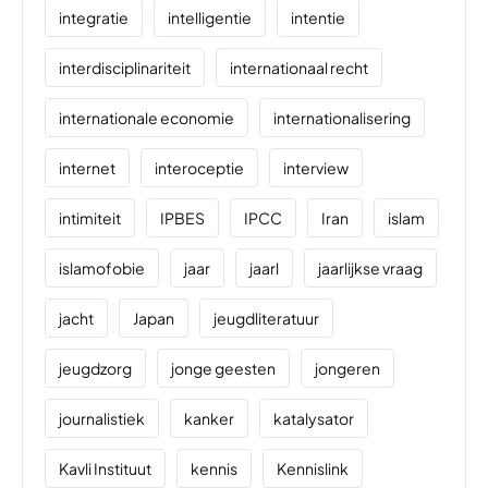
integratie
intelligentie
intentie
interdisciplinariteit
internationaal recht
internationale economie
internationalisering
internet
interoceptie
interview
intimiteit
IPBES
IPCC
Iran
islam
islamofobie
jaar
jaarl
jaarlijkse vraag
jacht
Japan
jeugdliteratuur
jeugdzorg
jonge geesten
jongeren
journalistiek
kanker
katalysator
Kavli Instituut
kennis
Kennislink