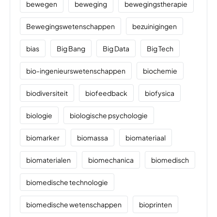
bewegen
beweging
bewegingstherapie
Bewegingswetenschappen
bezuinigingen
bias
Big Bang
Big Data
Big Tech
bio-ingenieurswetenschappen
biochemie
biodiversiteit
biofeedback
biofysica
biologie
biologische psychologie
biomarker
biomassa
biomateriaal
biomaterialen
biomechanica
biomedisch
biomedische technologie
biomedische wetenschappen
bioprinten