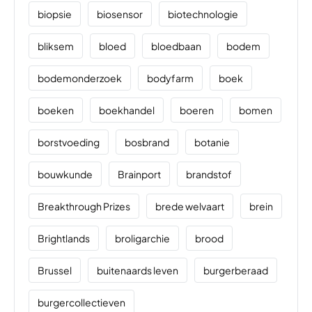
biopsie
biosensor
biotechnologie
bliksem
bloed
bloedbaan
bodem
bodemonderzoek
bodyfarm
boek
boeken
boekhandel
boeren
bomen
borstvoeding
bosbrand
botanie
bouwkunde
Brainport
brandstof
Breakthrough Prizes
brede welvaart
brein
Brightlands
broligarchie
brood
Brussel
buitenaards leven
burgerberaad
burgercollectieven