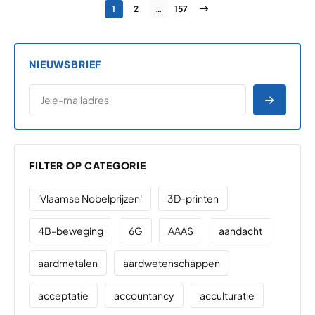
Pagina
Pagina
Pagina
Volgende pagina
1
2
…
157
NIEUWSBRIEF
*
E-MAILADRES
*
"
" geeft vereiste velden aan
AANME
FILTER OP CATEGORIE
'Vlaamse Nobelprijzen'
3D-printen
4B-beweging
6G
AAAS
aandacht
aardmetalen
aardwetenschappen
acceptatie
accountancy
acculturatie