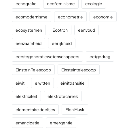
echografie
ecofeminisme
ecologie
ecomodernisme
econometrie
economie
ecosystemen
Ecotron
eenvoud
eenzaamheid
eerlijkheid
eerstegeneratiewetenschappers
eetgedrag
Einstein Telescoop
Einsteintelescoop
eiwit
eiwitten
eiwittransitie
elektriciteit
elektrotechniek
elementaire deeltjes
Elon Musk
emancipatie
emergentie