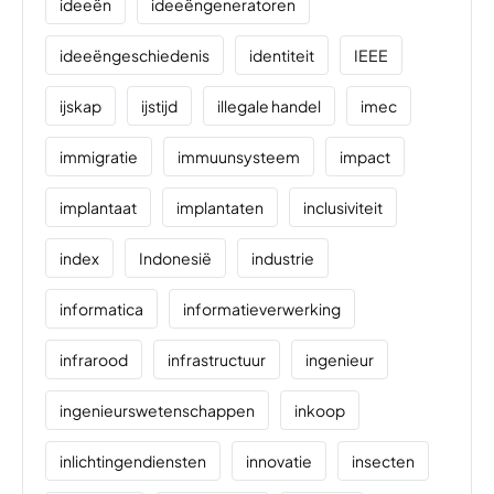
ideeën
ideeëngeneratoren
ideeëngeschiedenis
identiteit
IEEE
ijskap
ijstijd
illegale handel
imec
immigratie
immuunsysteem
impact
implantaat
implantaten
inclusiviteit
index
Indonesië
industrie
informatica
informatieverwerking
infrarood
infrastructuur
ingenieur
ingenieurswetenschappen
inkoop
inlichtingendiensten
innovatie
insecten