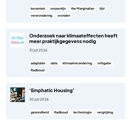
keramiek
serpentijn
the Marginalian
tijd
verwondering
wonden
Onderzoek naar klimaateffecten heeft
meer praktijkgegevens nodig
31 juli 2026
adaptatie
data
klimaatverandering
mitigatie
Radboud
‘Emphatic Housing’
30 juli 2026
gezondheid
Radboud
technologie
vergrijzing
Berichten paginering