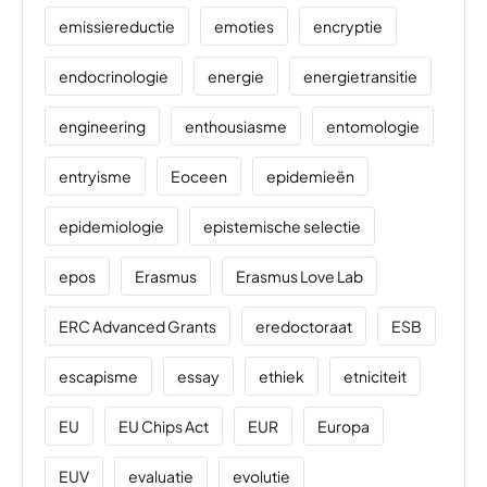
emissiereductie
emoties
encryptie
endocrinologie
energie
energietransitie
engineering
enthousiasme
entomologie
entryisme
Eoceen
epidemieën
epidemiologie
epistemische selectie
epos
Erasmus
Erasmus Love Lab
ERC Advanced Grants
eredoctoraat
ESB
escapisme
essay
ethiek
etniciteit
EU
EU Chips Act
EUR
Europa
EUV
evaluatie
evolutie