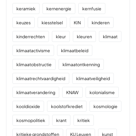
keramiek
kernenergie
kernfusie
keuzes
kiesstelsel
KIN
kinderen
kinderrechten
kleur
kleuren
klimaat
klimaatactivisme
klimaatbeleid
klimaatobstructie
klimaatontkenning
klimaatrechtvaardigheid
klimaatveiligheid
klimaatverandering
KNAW
kolonialisme
kooldioxide
koolstofkrediet
kosmologie
kosmopolitiek
krant
kritiek
kritieke grondstoffen
KU Leuven
kunst