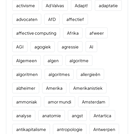
activisme
Ad Valvas
Adapt!
adaptatie
advocaten
AfD
affectief
affective computing
Afrika
afweer
AGI
agogiek
agressie
AI
Algemeen
algen
algoritme
algoritmen
algoritmes
allergieën
alzheimer
Amerika
Amerikanistiek
ammoniak
amor mundi
Amsterdam
analyse
anatomie
angst
Antartica
antikapitalisme
antropologie
Antwerpen