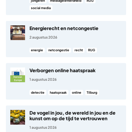
jongeren
mediageletterdheid
RUG
social media
Energierecht en netcongestie
2 augustus 2026
energie
netcongestie
recht
RUG
Verborgen online haatspraak
1 augustus 2026
detectie
haatspraak
online
Tilburg
De vogel in jou, de wereld in jou en de
kunst om op de tijd te vertrouwen
1 augustus 2026