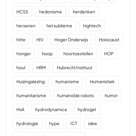
HCSS
hedonisme
herdenken
hersenen
het sublieme
hightech
hitte
HIV
Hoger Onderwijs
Holocaust
honger
hoop
hoortoestellen
HOP
hout
HRM
Hubrecht Instituut
Huizingalezing
humanisme
Humanistiek
humanitarisme
humanoïde robots
humor
HvA
hydrodynamica
hydrogel
hydrologie
hype
ICT
idee