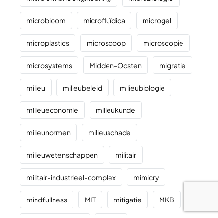
microbioom
microfluïdica
microgel
microplastics
microscoop
microscopie
microsystems
Midden-Oosten
migratie
milieu
milieubeleid
milieubiologie
milieueconomie
milieukunde
milieunormen
milieuschade
milieuwetenschappen
militair
militair-industrieel-complex
mimicry
mindfullness
MIT
mitigatie
MKB