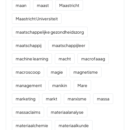
maan
maast
Maastricht
Maastricht Universiteit
maatschappelijke gezondheidszorg
maatschappij
maatschappijleer
machine learning
macht
macrofaaag
macroscoop
magie
magnetisme
management
manikin
Mare
marketing
markt
marxisme
massa
massaclaims
materiaalanalyse
materiaalchemie
materiaalkunde