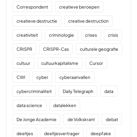
Correspondent
creatieve beroepen
creatieve destructie
creative destruction
creativiteit
criminologie
crises
crisis
CRISPR
CRISPR-Cas
culturele geografie
cultuur
cultuurkapitalisme
Cursor
CWI
cyber
cyberaanvallen
cybercriminaliteit
Daily Telegraph
data
data science
datalekken
De Jonge Academie
de Volkskrant
debat
deeltjes
deeltjesvertrager
deepfake