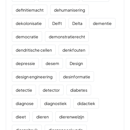
definitiemacht
dehumanisering
dekolonisatie
Delft
Delta
dementie
democratie
demonstratierecht
dendritische cellen
denkfouten
depressie
desem
Design
design engineering
desinformatie
detectie
detector
diabetes
diagnose
diagnostiek
didactiek
dieet
dieren
dierenwelzijn
diergebruik
diergeneeskunde