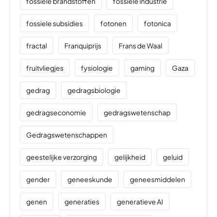
fossiele brandstoffen
fossiele industrie
fossiele subsidies
fotonen
fotonica
fractal
Franquiprijs
Frans de Waal
fruitvliegjes
fysiologie
gaming
Gaza
gedrag
gedragsbiologie
gedragseconomie
gedragswetenschap
Gedragswetenschappen
geestelijke verzorging
gelijkheid
geluid
gender
geneeskunde
geneesmiddelen
genen
generaties
generatieve AI