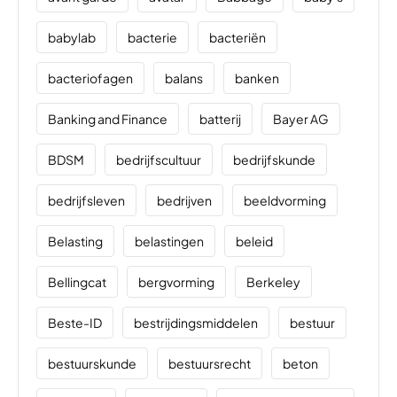
babylab
bacterie
bacteriën
bacteriofagen
balans
banken
Banking and Finance
batterij
Bayer AG
BDSM
bedrijfscultuur
bedrijfskunde
bedrijfsleven
bedrijven
beeldvorming
Belasting
belastingen
beleid
Bellingcat
bergvorming
Berkeley
Beste-ID
bestrijdingsmiddelen
bestuur
bestuurskunde
bestuursrecht
beton