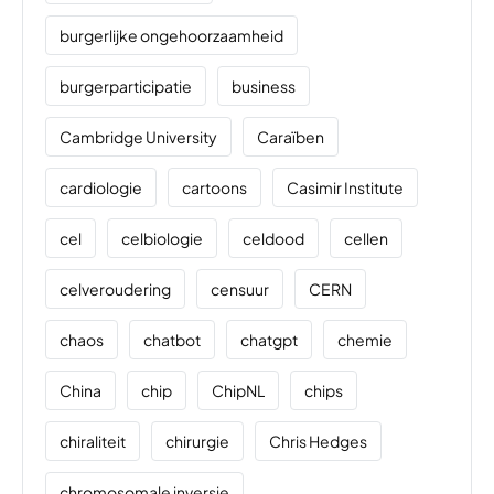
burgerlijke ongehoorzaamheid
burgerparticipatie
business
Cambridge University
Caraïben
cardiologie
cartoons
Casimir Institute
cel
celbiologie
celdood
cellen
celveroudering
censuur
CERN
chaos
chatbot
chatgpt
chemie
China
chip
ChipNL
chips
chiraliteit
chirurgie
Chris Hedges
chromosomale inversie