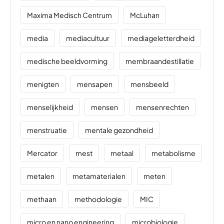
Maxima Medisch Centrum
McLuhan
media
mediacultuur
mediageletterdheid
medische beeldvorming
membraandestillatie
menigten
mensapen
mensbeeld
menselijkheid
mensen
mensenrechten
menstruatie
mentale gezondheid
Mercator
mest
metaal
metabolisme
metalen
metamaterialen
meten
methaan
methodologie
MIC
micro en nano engineering
microbiologie