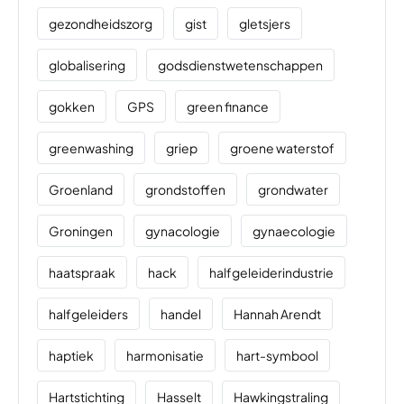
gezondheidszorg
gist
gletsjers
globalisering
godsdienstwetenschappen
gokken
GPS
green finance
greenwashing
griep
groene waterstof
Groenland
grondstoffen
grondwater
Groningen
gynacologie
gynaecologie
haatspraak
hack
halfgeleiderindustrie
halfgeleiders
handel
Hannah Arendt
haptiek
harmonisatie
hart-symbool
Hartstichting
Hasselt
Hawkingstraling