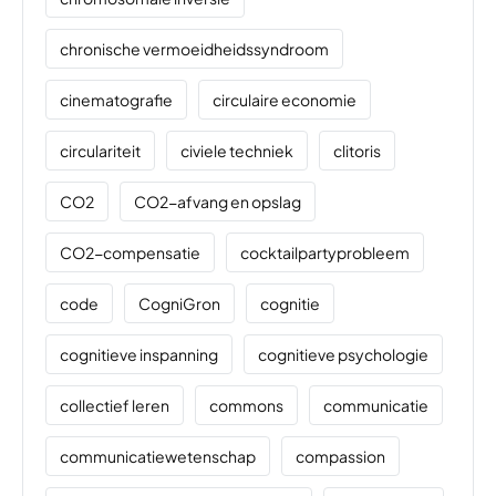
chronische vermoeidheidssyndroom
cinematografie
circulaire economie
circulariteit
civiele techniek
clitoris
CO2
CO2-afvang en opslag
CO2-compensatie
cocktailpartyprobleem
code
CogniGron
cognitie
cognitieve inspanning
cognitieve psychologie
collectief leren
commons
communicatie
communicatiewetenschap
compassion