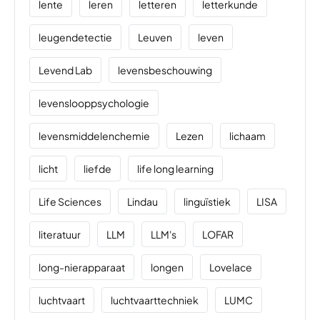
lente
leren
letteren
letterkunde
leugendetectie
Leuven
leven
Levend Lab
levensbeschouwing
levenslooppsychologie
levensmiddelenchemie
Lezen
lichaam
licht
liefde
life long learning
Life Sciences
Lindau
linguïstiek
LISA
literatuur
LLM
LLM's
LOFAR
long-nierapparaat
longen
Lovelace
luchtvaart
luchtvaarttechniek
LUMC