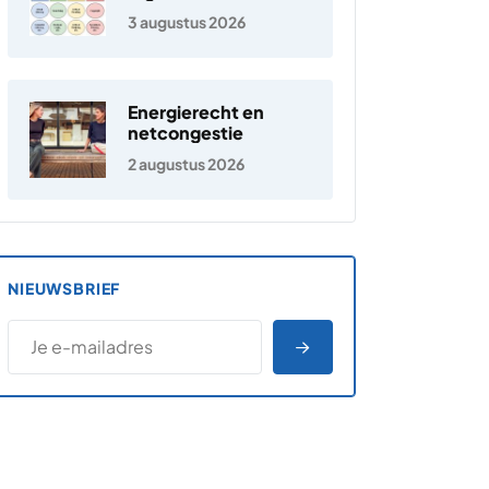
jongeren
3 augustus 2026
Energierecht en
netcongestie
2 augustus 2026
NIEUWSBRIEF
*
E-MAILADRES
*
"
" geeft vereiste velden aan
AANMELDEN