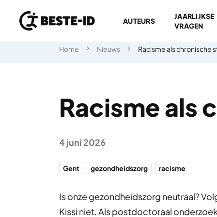
JAARLIJKSE
AUTEURS
VRAGEN
Ga naar inhoud
Home
Nieuws
Racisme als chronische s
Racisme als 
4 juni 2026
Gent
gezondheidszorg
racisme
Is onze gezondheidszorg neutraal? Vo
Kissi niet. Als postdoctoraal onderzoe