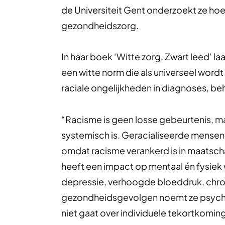
de Universiteit Gent onderzoekt ze hoe
gezondheidszorg.
In haar boek ‘Witte zorg, Zwart leed’ la
een witte norm die als universeel word
raciale ongelijkheden in diagnoses, be
“Racisme is geen losse gebeurtenis, m
systemisch is. Geracialiseerde mense
omdat racisme verankerd is in maatschap
heeft een impact op mentaal én fysiek 
depressie, verhoogde bloeddruk, chr
gezondheidsgevolgen noemt ze psych
niet gaat over individuele tekortkomin