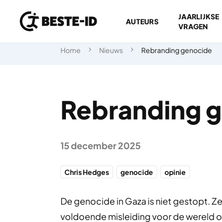
JAARLIJKSE
AUTEURS
VRAGEN
Ga naar inhoud
Home
Nieuws
Rebranding genocide
Rebranding 
15 december 2025
Chris Hedges
genocide
opinie
De genocide in Gaza is niet gestopt. Ze
voldoende misleiding voor de wereld 