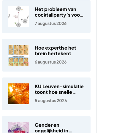
Het probleem van
cocktailparty’s voor
hoortoestellen
7 augustus 2026
Hoe expertise het
brein hertekent
6 augustus 2026
KU Leuven-simulatie
toont hoe snelle
elektronen in de
5 augustus 2026
zonnewind ontstaan
Gender en
ongelijkheid in