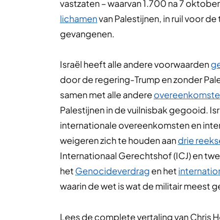
vastzaten – waarvan 1.700 na 7 oktobe
lichamen
van Palestijnen, in ruil voor 
gevangenen.
Israël heeft alle andere voorwaarden
g
door de regering-Trump en zonder Pale
samen met alle andere
overeenkomste
Palestijnen in de vuilnisbak gegooid. I
internationale overeenkomsten en inter
weigeren zich te houden aan
drie reek
Internationaal Gerechtshof (ICJ) en tw
het
Genocideverdrag
en het
internatio
waarin de wet is wat de militair meest
Lees de complete vertaling van Chris 