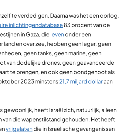
chzelf te verdedigen. Daarna was het een oorlog,
taire inlichtingendatabase
83 procent van de
estijnen in Gaza, die
leven
onder een
er land en over zee, hebben geen leger, geen
nheden, geen tanks, geen marine, geen
vloot van dodelijke drones, geen geavanceerde
aart te brengen, en ook geen bondgenoot als
7 oktober 2023 minstens
21,7 miljard dollar
aan
 gewoonlijk, heeft Israël zich, natuurlijk, alleen
en van die wapenstilstand gehouden. Het heeft
nen
vrijgelaten
die in Israëlische gevangenissen