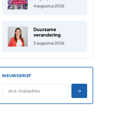
Nederland
4 augustus 2026
Duurzame
verandering
3 augustus 2026
NIEUWSBRIEF
*
E-MAILADRES
*
"
" geeft vereiste velden aan
AANMELDEN