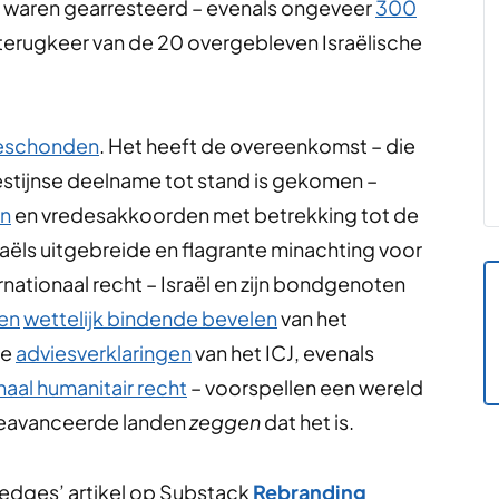
r waren gearresteerd – evenals ongeveer
300
de terugkeer van de 20 overgebleven Israëlische
eschonden
. Het heeft de overeenkomst – die
stijnse deelname tot stand is gekomen –
n
en vredesakkoorden met betrekking tot de
sraëls uitgebreide en flagrante minachting voor
nationaal recht – Israël en zijn bondgenoten
sen
wettelijk bindende bevelen
van het
ee
adviesverklaringen
van het ICJ, evenals
naal humanitair recht
– voorspellen een wereld
 geavanceerde landen
zeggen
dat het is.
Hedges’ artikel op Substack
Rebranding