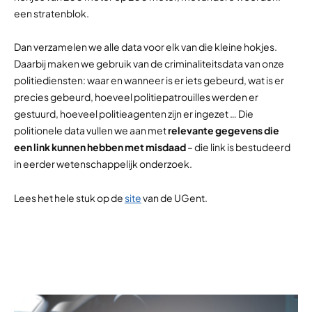
een stratenblok.
Dan verzamelen we alle data voor elk van die kleine hokjes.
Daarbij maken we gebruik van de criminaliteitsdata van onze
politiediensten: waar en wanneer is er iets gebeurd, wat is er
precies gebeurd, hoeveel politiepatrouilles werden er
gestuurd, hoeveel politieagenten zijn er ingezet … Die
politionele data vullen we aan met
relevante gegevens die
een link kunnen hebben met misdaad
– die link is bestudeerd
in eerder wetenschappelijk onderzoek.
Lees het hele stuk op de
site
van de UGent.