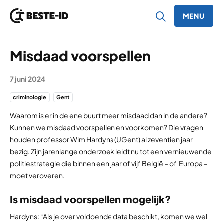
MENU
Ga naar inhoud
Misdaad voorspellen
7 juni 2024
criminologie
Gent
Waarom is er in de ene buurt meer misdaad dan in de andere?
Kunnen we misdaad voorspellen en voorkomen? Die vragen
houden professor Wim Hardyns (UGent) al zeventien jaar
bezig. Zijn jarenlange onderzoek leidt nu tot een vernieuwende
politiestrategie die binnen een jaar of vijf België – of Europa –
moet veroveren.
Is misdaad voorspellen mogelijk?
Hardyns: “Als je over voldoende data beschikt, komen we wel