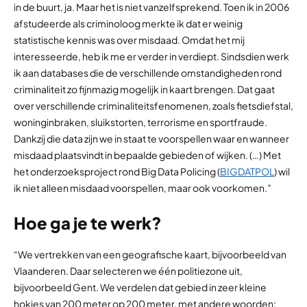
in de buurt, ja. Maar het is niet vanzelfsprekend. Toen ik in 2006
afstudeerde als criminoloog merkte ik dat er weinig
statistische kennis was over misdaad. Omdat het mij
interesseerde, heb ik me er verder in verdiept. Sindsdien werk
ik aan databases die de verschillende omstandigheden rond
criminaliteit zo fijnmazig mogelijk in kaart brengen. Dat gaat
over verschillende criminaliteitsfenomenen, zoals fietsdiefstal,
woninginbraken, sluikstorten, terrorisme en sportfraude.
Dankzij die data zijn we in staat te voorspellen waar en wanneer
misdaad plaatsvindt in bepaalde gebieden of wijken. (…) Met
het onderzoeksproject rond Big Data Policing (
BIGDATPOL
) wil
ik niet alleen misdaad voorspellen, maar ook voorkomen.”
Hoe ga je te werk?
“We vertrekken van een geografische kaart, bijvoorbeeld van
Vlaanderen. Daar selecteren we één politiezone uit,
bijvoorbeeld Gent. We verdelen dat gebied in zeer kleine
hokjes van 200 meter op 200 meter, met andere woorden: