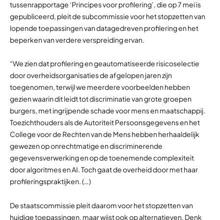
tussenrapportage ‘Principes voor profilering’, die op 7 mei is
gepubliceerd, pleit de subcommissie voor het stopzetten van
lopende toepassingen van datagedreven profilering en het
beperken van verdere verspreiding ervan.
“We zien dat profilering en geautomatiseerde risicoselectie
door overheidsorganisaties de afgelopen jaren zijn
toegenomen, terwijl we meerdere voorbeelden hebben
gezien waarin dit leidt tot discriminatie van grote groepen
burgers, met ingrijpende schade voor mens en maatschappij.
Toezichthouders als de Autoriteit Persoonsgegevens en het
College voor de Rechten van de Mens hebben herhaaldelijk
gewezen op onrechtmatige en discriminerende
gegevensverwerking en op de toenemende complexiteit
door algoritmes en AI. Toch gaat de overheid door met haar
profileringspraktijken. (…)
De staatscommissie pleit daarom voor het stopzetten van
huidige toepassingen, maar wijst ook op alternatieven. Denk