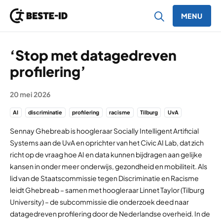
MENU
Ga naar inhoud
‘Stop met datagedreven
profilering’
20 mei 2026
AI
discriminatie
profilering
racisme
Tilburg
UvA
Sennay Ghebreab is hoogleraar Socially Intelligent Artificial
Systems aan de UvA en oprichter van het Civic AI Lab, dat zich
richt op de vraag hoe AI en data kunnen bijdragen aan gelijke
kansen in onder meer onderwijs, gezondheid en mobiliteit. Als
lid van de Staatscommissie tegen Discriminatie en Racisme
leidt Ghebreab – samen met hoogleraar Linnet Taylor (Tilburg
University) – de subcommissie die onderzoek deed naar
datagedreven profilering door de Nederlandse overheid. In de