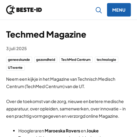
MENU
Ga naar inhoud
Techmed Magazine
3 juli 2025
geneeskunde
gezondheid
TechMed Centrum
technologie
UTwente
Neem een kijkje in het Magazine van Technisch Medisch
Centrum (TechMed Centrum) van de UT.
Over de toekomst van de zorg, nieuwe en betere medische
apparatuur, over opleiden, samenwerken, over innovatie – in
een prachtig vormgegeven en verzorgd online Magazine.
Hoogleraren
Maroeska Rovers
en
Jouke