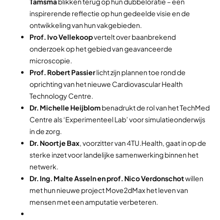
Tamsma
blikken terug op hun dubbeloratie – een
inspirerende reflectie op hun gedeelde visie en de
ontwikkeling van hun vakgebieden.
Prof. Ivo Vellekoop
vertelt over baanbrekend
onderzoek op het gebied van geavanceerde
microscopie.
Prof. Robert Passier
licht zijn plannen toe rond de
oprichting van het nieuwe Cardiovascular Health
Technology Centre.
Dr. Michelle Heijblom
benadrukt de rol van het TechMed
Centre als ‘Experimenteel Lab’ voor simulatieonderwijs
in de zorg.
Dr. Noortje Bax
, voorzitter van 4TU.Health, gaat in op de
sterke inzet voor landelijke samenwerking binnen het
netwerk.
Dr. Ing. Malte Asseln en prof. Nico Verdonschot
willen
met hun nieuwe project Move2dMax het leven van
mensen met een amputatie verbeteren.