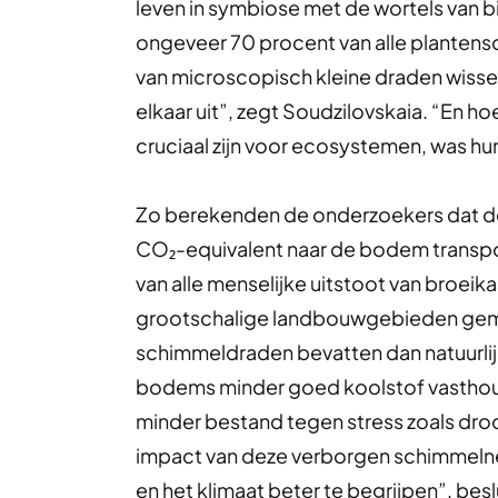
leven in symbiose met de wortels van 
ongeveer 70 procent van alle plantenso
van microscopisch kleine draden wisse
elkaar uit”, zegt Soudzilovskaia. “En 
cruciaal zijn voor ecosystemen, was h
Zo berekenden de onderzoekers dat dez
CO₂-equivalent naar de bodem transpor
van alle menselijke uitstoot van broeik
grootschalige landbouwgebieden gem
schimmeldraden bevatten dan natuurl
bodems minder goed koolstof vasthoud
minder bestand tegen stress zoals droo
impact van deze verborgen schimmel
en het klimaat beter te begrijpen”, bes