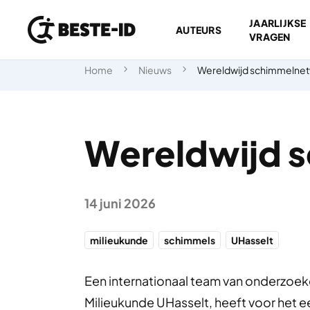
JAARLIJKSE
AUTEURS
VRAGEN
Ga naar inhoud
Home
Nieuws
Wereldwijd schimmelne
Wereldwijd 
14 juni 2026
milieukunde
schimmels
UHasselt
Een internationaal team van onderzoe
Milieukunde UHasselt, heeft voor het e