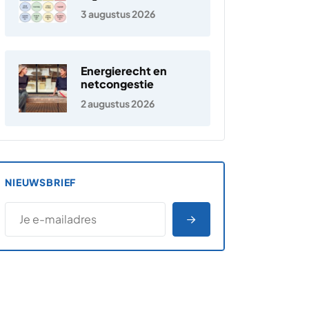
jongeren
3 augustus 2026
Energierecht en
netcongestie
2 augustus 2026
NIEUWSBRIEF
*
E-MAILADRES
*
"
" geeft vereiste velden aan
AANMELDEN