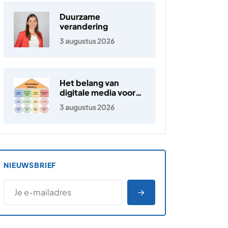
Duurzame
verandering
3 augustus 2026
Het belang van
digitale media voor
jongeren
3 augustus 2026
NIEUWSBRIEF
*
E-MAILADRES
*
"
" geeft vereiste velden aan
AANMELDEN