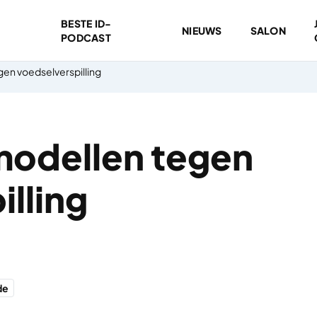
BESTE ID-
NIEUWS
SALON
PODCAST
en voedselverspilling
modellen tegen
lling
de