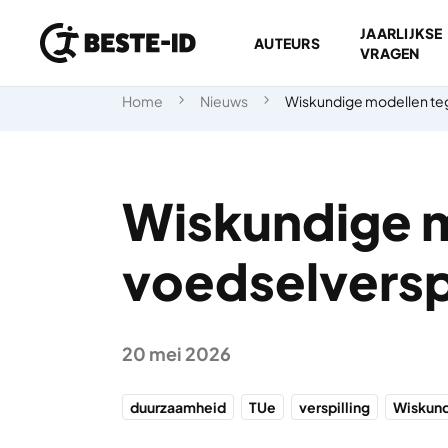
JAARLIJKSE
AUTEURS
VRAGEN
Ga naar inhoud
Home
Nieuws
Wiskundige modellen teg
Wiskundige 
voedselverspi
20 mei 2026
duurzaamheid
TUe
verspilling
Wiskun