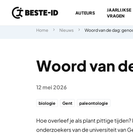
JAARLIJKSE
AUTEURS
VRAGEN
Ga naar inhoud
Home
Nieuws
Woord van de dag: gen
Woord van d
12 mei 2026
biologie
Gent
paleontologie
Hoe overleef je als plant pittige tijde
onderzoekers van de universiteit van 