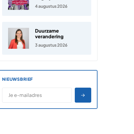
Nederland
4 augustus 2026
Duurzame
verandering
3 augustus 2026
NIEUWSBRIEF
*
E-MAILADRES
*
"
" geeft vereiste velden aan
AANMELDEN