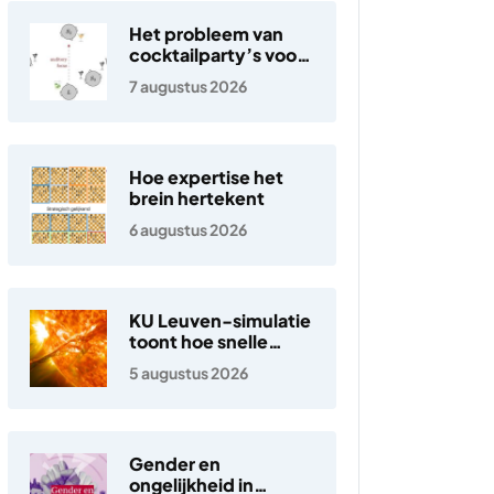
Het probleem van
cocktailparty’s voor
hoortoestellen
7 augustus 2026
Hoe expertise het
brein hertekent
6 augustus 2026
KU Leuven-simulatie
toont hoe snelle
elektronen in de
5 augustus 2026
zonnewind ontstaan
Gender en
ongelijkheid in