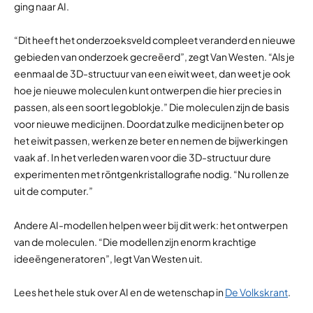
ging naar AI.
“Dit heeft het onderzoeksveld compleet veranderd en nieuwe
gebieden van onderzoek gecreëerd”, zegt Van Westen. “Als je
eenmaal de 3D-structuur van een eiwit weet, dan weet je ook
hoe je nieuwe moleculen kunt ontwerpen die hier precies in
passen, als een soort legoblokje.” Die moleculen zijn de basis
voor nieuwe medicijnen. Doordat zulke medicijnen beter op
het eiwit passen, werken ze beter en nemen de bijwerkingen
vaak af. In het verleden waren voor die 3D-structuur dure
experimenten met röntgenkristallografie nodig. “Nu rollen ze
uit de computer.”
Andere AI-modellen helpen weer bij dit werk: het ontwerpen
van de moleculen. “Die modellen zijn enorm krachtige
ideeëngeneratoren”, legt Van Westen uit.
Lees het hele stuk over AI en de wetenschap in
De Volkskrant
.